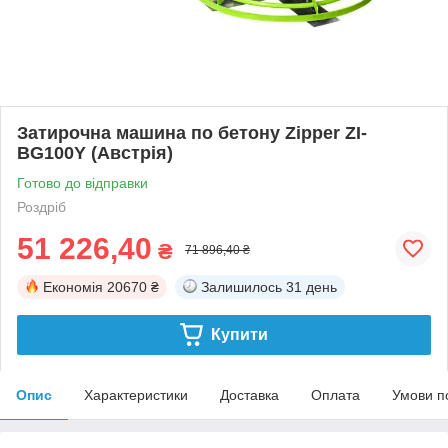
Затирочна машина по бетону Zipper ZI-
BG100Y (Австрія)
Готово до відправки
Роздріб
51 226,40
₴
71 896,40 ₴
Економія
20670 ₴
Залишилось
31 день
Купити
Опис
Характеристики
Доставка
Оплата
Умови п