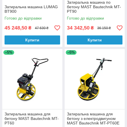
Затиральна машина по
Затиральна машина LUMAG
бетону MAST Bautechnik MT-
BT900
PT90
Готово до відправки
Готово до відправки
45 248,50
34 342,50
₴
₴
47 630 ₴
36 150 ₴
Купити
Купити
–5%
–5%
Затиральна машина для
Затиральна машина для
бетону MAST Bautechnik MT-
бетону з електродвигуном
PT60
MAST Bautechnik MT-PT60E