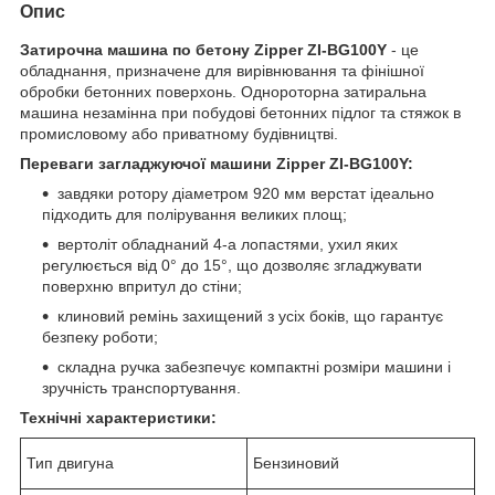
Опис
Затирочна машина по бетону Zipper ZI-BG100Y
- це
обладнання, призначене для вирівнювання та фінішної
обробки бетонних поверхонь. Однороторна затиральна
машина незамінна при побудові бетонних підлог та стяжок в
промисловому або приватному будівництві.
Переваги загладжуючої машини Zipper ZI-BG100Y:
завдяки ротору діаметром 920 мм верстат ідеально
підходить для полірування великих площ;
вертоліт обладнаний 4-а лопастями, ухил яких
регулюється від 0° до 15°, що дозволяє згладжувати
поверхню впритул до стіни;
клиновий ремінь захищений з усіх боків, що гарантує
безпеку роботи;
складна ручка забезпечує компактні розміри машини і
зручність транспортування.
Технічні характеристики:
Тип двигуна
Бензиновий