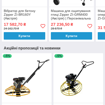
Вібратор для бетону
Машина для ощипування
Маши
Zipper ZI-BR160Y
птиці Zipper ZI-GRM400
опер
(Австрія)
(Австрія) | Перознімальна
ZI-G
машина для курей
17 582,70
27 236,50
₴
₴
бройлерів | зняття пера
31 
24 162,70 ₴
28 670 ₴
Купити
Купити
Акційні пропозиції та новинки
–5%
–5%