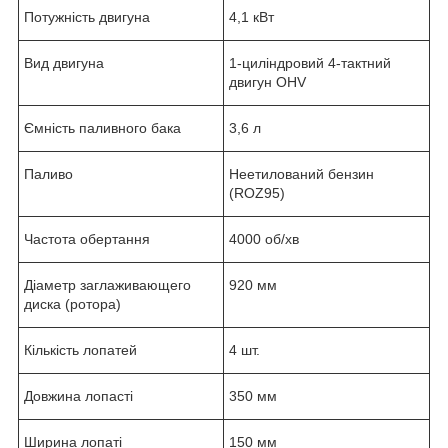
Потужність двигуна
4,1 кВт
Вид двигуна
1-циліндровий 4-тактний
двигун OHV
Ємність паливного бака
3,6 л
Паливо
Неетилований бензин
(ROZ95)
Частота обертання
4000 об/хв
Діаметр заглаживающего
920 мм
диска (ротора)
Кількість лопатей
4 шт.
Довжина лопасті
350 мм
Ширина лопаті
150 мм