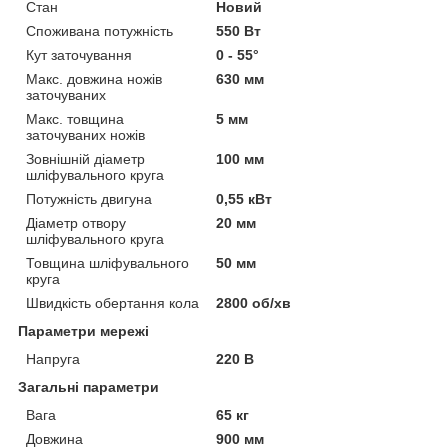
Стан
Новий
Споживана потужність
550 Вт
Кут заточування
0 - 55°
Макс. довжина ножів
630 мм
заточуваних
Макс. товщина
5 мм
заточуваних ножів
Зовнішній діаметр
100 мм
шліфувального круга
Потужність двигуна
0,55 кВт
Діаметр отвору
20 мм
шліфувального круга
Товщина шліфувального
50 мм
круга
Швидкість обертання кола
2800 об/хв
Параметри мережі
Напруга
220 В
Загальні параметри
Вага
65 кг
Довжина
900 мм