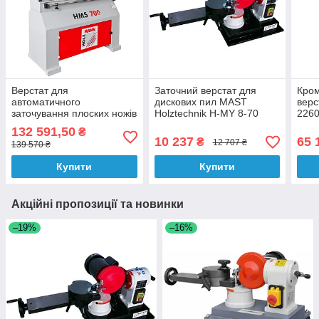
Верстат для
Заточний верстат для
Кро
автоматичного
дискових пил MAST
верс
заточування плоских ножів
Holztechnik H-MY 8-70
2260
Holzmann HMS 700
230V | заточной станок
Осци
132 591,50
₴
для циркулярных дисков
мм |
10 237
65 
₴
12 707 ₴
139 570 ₴
Купити
Купити
Акційні пропозиції та новинки
–19%
–16%