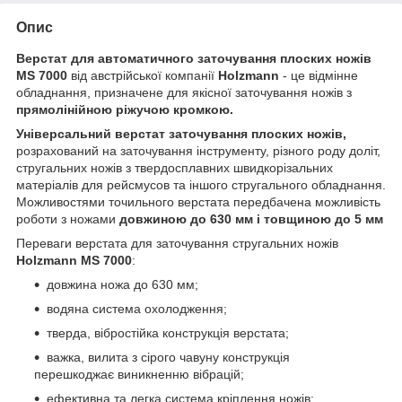
Опис
Верстат для автоматичного заточування плоских ножів
MS 7000
від австрійської компанії
Holzmann
- це відмінне
обладнання, призначене для якісної заточування ножів з
прямолінійною ріжучою кромкою.
Універсальний верстат заточування плоских ножів,
розрахований на заточування інструменту, різного роду доліт,
стругальних ножів з твердосплавних швидкорізальних
матеріалів для рейсмусов та іншого стругального обладнання.
Можливостями точильного верстата передбачена можливість
роботи з ножами
довжиною до 630 мм і товщиною до 5 мм
Переваги верстата для заточування стругальних ножів
Holzmann MS 7000
:
довжина ножа до 630 мм;
водяна система охолодження;
тверда, вібростійка конструкція верстата;
важка, вилита з сірого чавуну конструкція
перешкоджає виникненню вібрацій;
ефективна та легка система кріплення ножів;