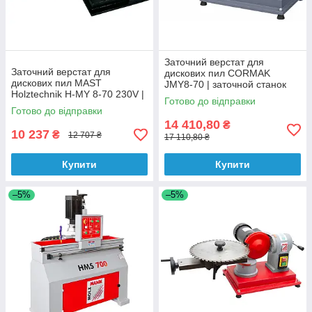
Заточний верстат для
Заточний верстат для
дискових пил CORMAK
дискових пил MAST
JMY8-70 | заточной станок
Holztechnik H-MY 8-70 230V |
для циркулярных дисков
Готово до відправки
заточной станок для
Готово до відправки
циркулярных дисков
14 410,80
₴
10 237
₴
12 707 ₴
17 110,80 ₴
Купити
Купити
–5%
–5%