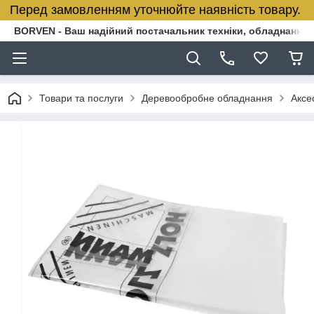
Перед замовленням уточнюйте наявність товару.
BORVEN - Ваш надійний постачальник техніки, обладнання т
Товари та послуги
Деревообробне обладнання
Аксе