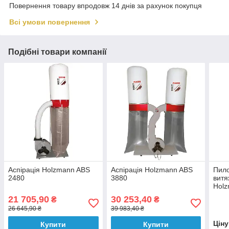
Повернення товару впродовж 14 днів за рахунок покупця
Всі умови повернення
Подібні товари компанії
Аспірація Holzmann ABS
Аспірація Holzmann ABS
Пило
2480
3880
витя
Hol
21 705,90
30 253,40
₴
₴
26 645,90 ₴
39 983,40 ₴
Цін
Купити
Купити