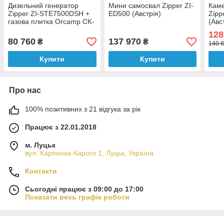
Дизельний генератор
Мини самосвал Zipper ZI-
Каме
Zipper ZI-STE7500DSH +
ED500 (Австрія)
Zipp
газова плитка Orcamp CK-
(Авс
505 + 4 газових картриджа
128
400 мл
80 760
137 970
₴
₴
140 8
Купити
Купити
Про нас
100% позитивних з 21 відгука за рік
Працює з 22.01.2018
м. Луцьк
вул. Карпенка-Карого 1, Луцьк, Україна
Контакти
Сьогодні працює з 09:00 до 17:00
Показати весь графік роботи