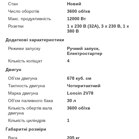
Стан
Новий
Число оборотів
3600 об/хв
Макс. продуктивність
12000 Вт
Розетки
1 х 230 В (32А), 3 х 230 В, 1 х
380 В
Додаткові характеристики
Режими запуску
Ручний запуск,
Електростартер
Кількість коліщат
4
Двигун
Об'єм двигуна
678 куб. см
Тактность двигуна
Чотиритактний
Марка двигуна
Loncin 2V78
Об'єм паливного бака
30 л
Кількість обертів вала
3600 об/хв
двигуна
Кількість циліндрів
1
Габаритні розміри
Вага
205 кг