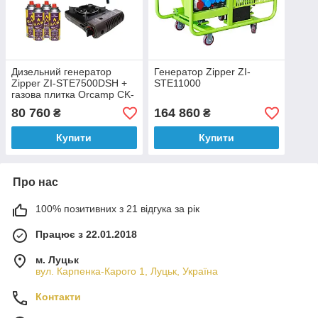
Дизельний генератор
Генератор Zipper ZI-
Zipper ZI-STE7500DSH +
STE11000
газова плитка Orcamp CK-
505 + 4 газових картриджа
80 760
164 860
₴
₴
400 мл
Купити
Купити
Про нас
100% позитивних з 21 відгука за рік
Працює з 22.01.2018
м. Луцьк
вул. Карпенка-Карого 1, Луцьк, Україна
Контакти