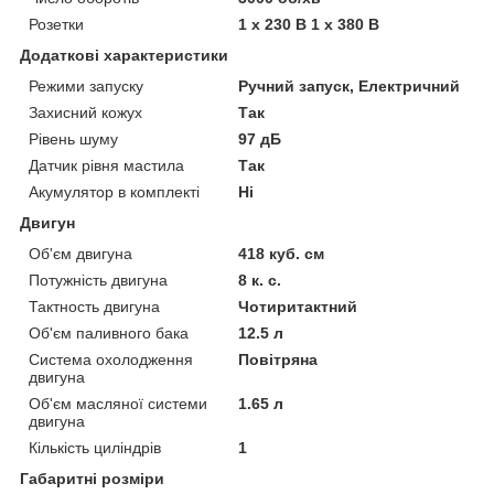
Розетки
1 x 230 В 1 x 380 В
Додаткові характеристики
Режими запуску
Ручний запуск, Електричний
Захисний кожух
Так
Рівень шуму
97 дБ
Датчик рівня мастила
Так
Акумулятор в комплекті
Ні
Двигун
Об'єм двигуна
418 куб. см
Потужність двигуна
8 к. с.
Тактность двигуна
Чотиритактний
Об'єм паливного бака
12.5 л
Система охолодження
Повітряна
двигуна
Об'єм масляної системи
1.65 л
двигуна
Кількість циліндрів
1
Габаритні розміри