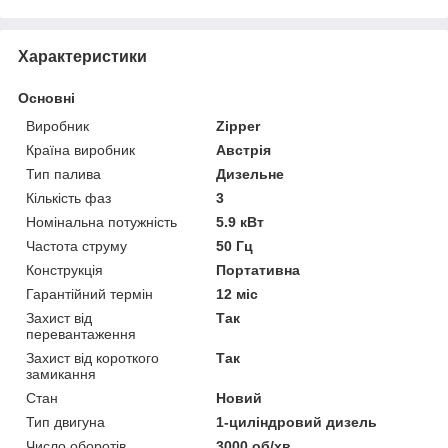
Характеристики
Основні
Виробник
Zipper
Країна виробник
Австрія
Тип палива
Дизельне
Кількість фаз
3
Номінальна потужність
5.9 кВт
Частота струму
50 Гц
Конструкція
Портативна
Гарантійний термін
12 міс
Захист від
Так
перевантаження
Захист від короткого
Так
замикання
Стан
Новий
Тип двигуна
1-циліндровий дизель
Число оборотів
3000 об/хв