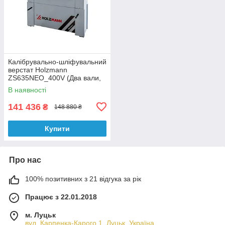
Калібрувально-шліфувальний
верстат Holzmann
ZS635NEO_400V (Два вали,
635 мм)
В наявності
141 436
₴
148 880 ₴
Купити
Про нас
100% позитивних з 21 відгука за рік
Працює з 22.01.2018
м. Луцьк
вул. Карпенка-Карого 1, Луцьк, Україна