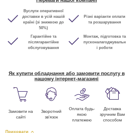
Переваги нашої компанії
Вуслуги оперативної
доставки в усій нашій
Різні варіанти оплати
країні (зі знижкою до
та розшарування
50%)
Гарантійне та
Монтаж, підготовка та
післягарантійне
пусконалагоджувальн
обслуговування
і роботи
Як купити обладнання або замовити послугу в
нашому інтернет-магазині
Оплата будь-
Доставка
Замовити на
Зворотний
якою
зручним Вам
сайті
зв'язок
платежею
способом
Приховати