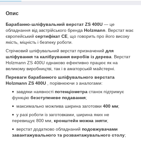
Опис
Барабанно-шліфувальний верстат ZS 400U
— це
обладнання від австрійського бренда
Holzmann
. Верстат має
європейський
сертифікат СЕ
, що говорить про його високу
якість, міцність і безпеку роботи.
Стрічковий шліфувальний верстат призначений
для
шліфування та калібрування виробів із дерева
. Верстат
Holzmann ZS 400U однаково ефективно працює як на
великому виробництві, так і в аматорській майстерні.
Переваги барабанного шліфувального верстата
Holzmann
ZS 400U
, порівнюючи з аналогами:
завдяки наявності
потенціометра
станок підтримує
функцію
безступеневе подавання
;
максимально можлива ширина заготовки
400 мм
;
у разі роботи із заготовками, ширина яких не
перевищує 800 мм,
кронштейн
можна зняти
;
верстат додатково обладнаний
подовжувачами
завантажувального та
розвантажувального
столу
;