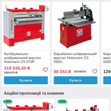
Калібрувально-
Барабанно-шліфувальний
Бар
шліфувальний верстат
верстат Holzmann ZS
верс
Holzmann ZS 970P
560U
560
319 836,50
₴
86 051
129
₴
90 580 ₴
336 670 ₴
Купити
Купити
Акційні пропозиції та новинки
–5%
–5%