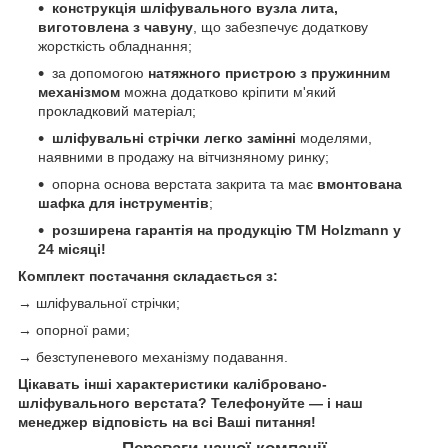
конструкція шліфувального вузла лита,
виготовлена з чавуну
, що забезпечує додаткову
жорсткість обладнання;
за допомогою
натяжного пристрою з пружинним
механізмом
можна додатково кріпити м'який
прокладковий матеріал;
шліфувальні стрічки легко замінні
моделями,
наявними в продажу на вітчизняному ринку;
опорна основа верстата закрита та має
вмонтована
шафка для інструментів
;
розширена гарантія на продукцію ТМ Holzmann у
24 місяці!
Комплект постачання складається з:
→ шліфувальної стрічки;
→ опорної рами;
→ безступеневого механізму подавання.
Цікавать інші характеристики калібровано-
шліфувального верстата? Телефонуйте — і наш
менеджер відповість на всі Ваші питання!