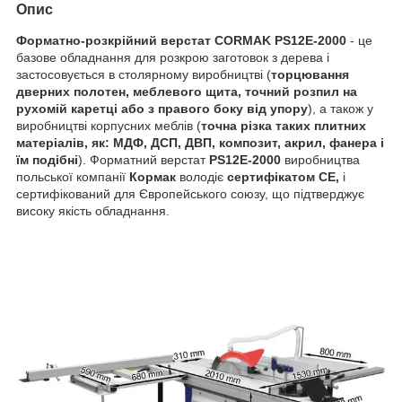
Опис
Форматно-розкрійний верстат CORMAK PS12E-2000
- це
базове обладнання для розкрою заготовок з дерева і
застосовується в столярному виробництві (
торцювання
дверних полотен, меблевого щита, точний розпил на
рухомій каретці або з правого боку від упору
), а також у
виробництві корпусних меблів (
точна різка таких плитних
матеріалів, як: МДФ, ДСП, ДВП, композит, акрил, фанера і
їм подібні
). Форматний верстат
PS12E-2000
виробництва
польської компанії
Кормак
володіє
сертифікатом СЕ,
і
сертифікований для Європейського союзу, що підтверджує
високу якість обладнання.