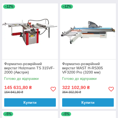
–12%
–12%
Форматно-розкрійний
Форматно-розкрійний
верстат Holzmann TS 315VF-
верстат MAST H-RS305
2000 (Австрія)
VF3200 Pro (3200 мм)
Готово до відправки
Готово до відправки
145 631,80
322 102,90
₴
₴
164 841,80 ₴
364 302,90 ₴
Купити
Купити
–5%
–5%