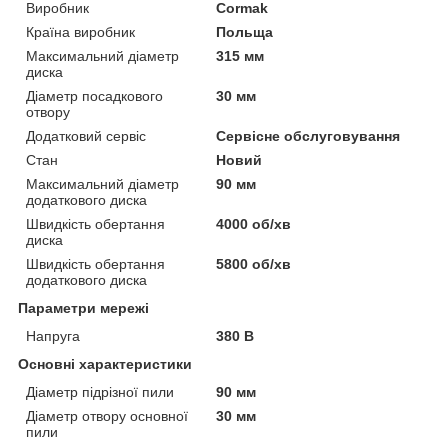
Виробник
Cormak
Країна виробник
Польща
Максимальний діаметр
315 мм
диска
Діаметр посадкового
30 мм
отвору
Додатковий сервіс
Сервісне обслуговування
Стан
Новий
Максимальний діаметр
90 мм
додаткового диска
Швидкість обертання
4000 об/хв
диска
Швидкість обертання
5800 об/хв
додаткового диска
Параметри мережі
Напруга
380 В
Основні характеристики
Діаметр підрізної пили
90 мм
Діаметр отвору основної
30 мм
пили