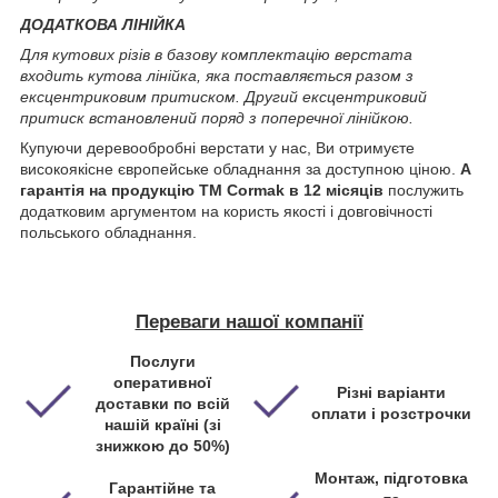
ДОДАТКОВА ЛІНІЙКА
Для кутових різів в базову комплектацію верстата
входить кутова лінійка, яка поставляється разом з
ексцентриковим притиском. Другий ексцентриковий
притиск встановлений поряд з поперечної лінійкою.
Купуючи деревообробні верстати у нас, Ви отримуєте
високоякісне європейське обладнання за доступною ціною.
А
гарантія на продукцію ТМ Cormak в 12 місяців
послужить
додатковим аргументом на користь якості і довговічності
польського обладнання.
Переваги нашої компанії
Послуги
оперативної
Різні варіанти
доставки по всій
оплати і розстрочки
нашій країні (зі
знижкою до 50%)
Монтаж, підготовка
Гарантійне та