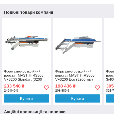
Подібні товари компанії
Форматно-розкрійний
Форматно-розкрійний
Форм
верстат MAST H-RS305
верстат MAST H-RS305
верс
VF3200 Standart (3200
VF3200 Eco (3200 мм)
3/40
мм)
Пол
233 548
198 436
305
₴
₴
245 840 ₴
208 880 ₴
321 7
Купити
Купити
Акційні пропозиції та новинки