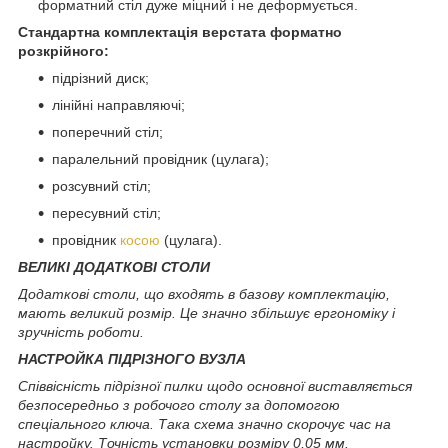
форматний стіл дуже міцний і не деформується.
Стандартна комплектація верстата форматно
розкрійного:
підрізний диск;
лінійні направляючі;
поперечний стіл;
паралельний провідник (цулага);
розсувний стіл;
пересувний стіл;
провідник
косою
(цулага).
ВЕЛИКІ ДОДАТКОВІ СТОЛИ
Додаткові столи, що входять в базову комплектацію,
мають великий розмір. Це значно збільшує ергономіку і
зручність роботи.
НАСТРОЙКА ПІДРІЗНОГО ВУЗЛА
Співвісність підрізної пилки щодо основної виставляється
безпосередньо з робочого столу за допомогою
спеціального ключа. Така схема значно скорочує час на
настройку. Точність установки розміру 0,05 мм.