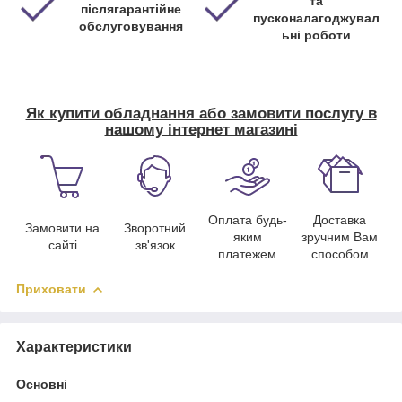
та
післягарантійне
пусконалагоджувал
обслуговування
ьні роботи
Як купити обладнання або замовити послугу в
нашому інтернет магазині
Оплата будь-
Доставка
Замовити на
Зворотний
яким
зручним Вам
сайті
зв'язок
платежем
способом
Приховати
Характеристики
Основні