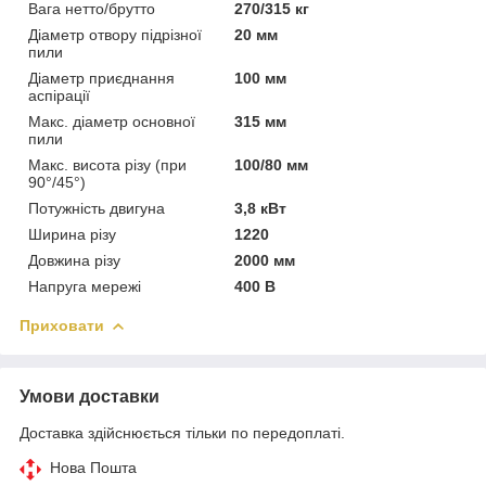
Вага нетто/брутто
270/315 кг
Діаметр отвору підрізної
20 мм
пили
Діаметр приєднання
100 мм
аспірації
Макс. діаметр основної
315 мм
пили
Макс. висота різу (при
100/80 мм
90°/45°)
Потужність двигуна
3,8 кВт
Ширина різу
1220
Довжина різу
2000 мм
Напруга мережі
400 В
Приховати
Умови доставки
Доставка здійснюється тільки по передоплаті.
Нова Пошта