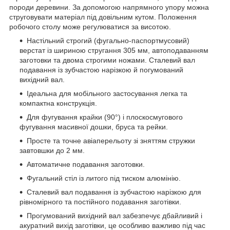
породи деревини. За допомогою напрямного упору можна
струговувати матеріал під довільним кутом. Положення
робочого столу може регулюватися за висотою.
Настільний строгий (фугально-паспортмусовий)
верстат із шириною стругання 305 мм, автоподаванням
заготовки та двома строгими ножами. Сталевий вал
подавання із зубчастою нарізкою й погумований
вихідний вал.
Ідеальна для мобільного застосування легка та
компактна конструкція.
Для фугування крайки (90°) і плоскосмугового
фугування масивної дошки, бруса та рейки.
Просте та точне авіаперельоту зі зняттям стружки
завтовшки до 2 мм.
Автоматичне подавання заготовки.
Фугальний стіл із литого під тиском алюмінію.
Сталевий вал подавання із зубчастою нарізкою для
рівномірного та постійного подавання заготівки.
Прогумований вихідний вал забезпечує дбайливий і
акуратний вихід заготівки, це особливо важливо під час