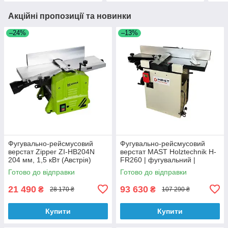
Акційні пропозиції та новинки
–24%
–13%
Фугувально-рейсмусовий
Фугувально-рейсмусовий
верстат Zipper ZI-HB204N
верстат MAST Holztechnik H-
204 мм, 1,5 кВт (Австрія)
FR260 | фугувальний |
рейсмусовий 260 мм
Готово до відправки
Готово до відправки
21 490
93 630
₴
₴
28 170 ₴
107 290 ₴
Купити
Купити