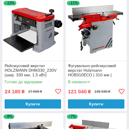
–13%
–11%
Рейсмусовий верстат
Фугувально-рейсмусовий
HOLZMANN DHM330_230V
верстат Holzmann
(шир. 330 мм, 1,5 кВт)
HOB310ECO | 310 мм |
Чавунні столи | Гарантія 24
Готово до відправки
В наявності
міс
24 180
121 040
₴
₴
27 690 ₴
135 930 ₴
Купити
Купити
–9%
–7%