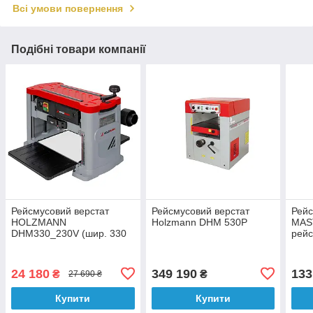
Всі умови повернення
Подібні товари компанії
Рейсмусовий верстат
Рейсмусовий верстат
Рейс
HOLZMANN
Holzmann DHM 530P
MAST
DHM330_230V (шир. 330
рейс
мм, 1,5 кВт)
24 180
349 190
133
₴
₴
27 690 ₴
Купити
Купити