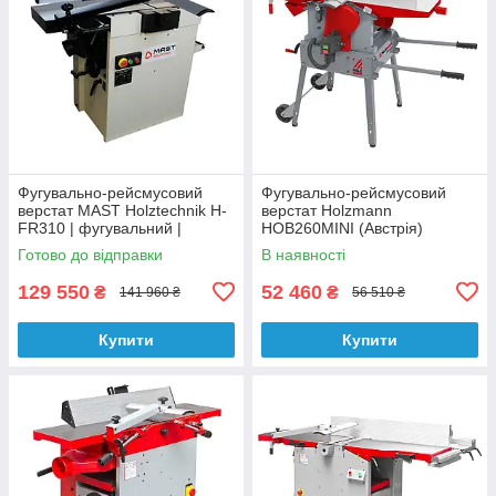
Фугувально-рейсмусовий
Фугувально-рейсмусовий
верстат MAST Holztechnik H-
верстат Holzmann
FR310 | фугувальний |
HOB260MINI (Австрія)
рейсмусовий 310 мм
Готово до відправки
В наявності
129 550
52 460
₴
₴
141 960 ₴
56 510 ₴
Купити
Купити