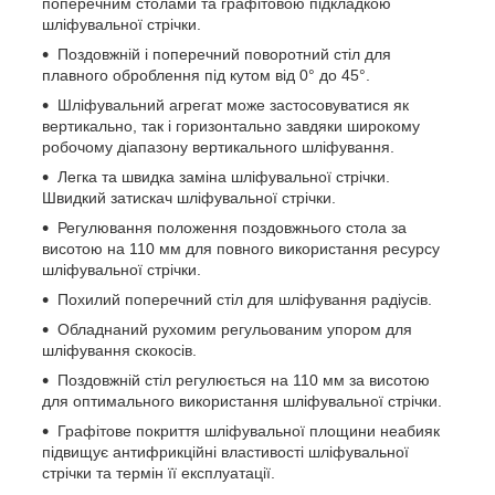
поперечним столами та графітовою підкладкою
шліфувальної стрічки.
Поздовжній і поперечний поворотний стіл для
плавного оброблення під кутом від 0° до 45°.
Шліфувальний агрегат може застосовуватися як
вертикально, так і горизонтально завдяки широкому
робочому діапазону вертикального шліфування.
Легка та швидка заміна шліфувальної стрічки.
Швидкий затискач шліфувальної стрічки.
Регулювання положення поздовжнього стола за
висотою на 110 мм для повного використання ресурсу
шліфувальної стрічки.
Похилий поперечний стіл для шліфування радіусів.
Обладнаний рухомим регульованим упором для
шліфування скокосів.
Поздовжній стіл регулюється на 110 мм за висотою
для оптимального використання шліфувальної стрічки.
Графітове покриття шліфувальної площини неабияк
підвищує антифрикційні властивості шліфувальної
стрічки та термін її експлуатації.