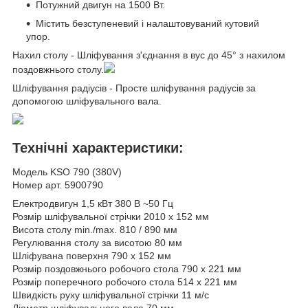
Потужний двигун на 1500 Вт.
Містить безступеневий і налаштовуваний кутовий
упор.
Нахил столу
- Шліфування з'єднання в вус до 45° з нахилом
поздовжнього столу.
Шліфування радіусів
- Просте шліфування радіусів за
допомогою шліфувального вала.
Технічні характеристики:
Модель
KSO 790 (380V)
Номер арт. 5900790
Електродвигун
1,5 кВт 380 В ~50 Гц
Розмір шліфувальної стрічки
2010 х 152 мм
Висота столу min./max. 810 / 890 мм
Регулювання столу за висотою
80 мм
Шліфувана поверхня 790 x 152 мм
Розмір поздовжнього робочого стола
790 х 221 мм
Розмір поперечного робочого стола
514 х 221 мм
Швидкість руху шліфувальної стрічки
11 м/с