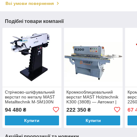
Всі умови повернення
Подібні товари компанії
Стрічково-шліфувальний
Кромкооблицювальний
Кро
верстат по металу MAST
верстат MAST Holztechnik
верс
Metalltechnik M-SM100N
K300 (380В) — Автомат |
2260
400V
Ланцюгова подача |
Осци
94 480
222 350
67 
₴
₴
Полірування
мм |
Купити
Купити
Акційні пропозиції та новинки