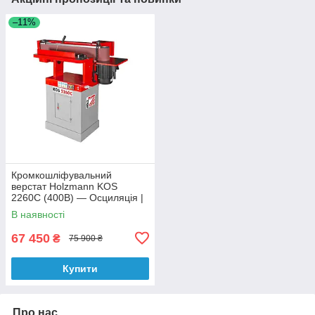
–11%
Кромкошліфувальний
верстат Holzmann KOS
2260C (400В) — Осциляція |
Стрічка 2260 мм | Чавунний
В наявності
стіл
67 450
₴
75 900 ₴
Купити
Про нас