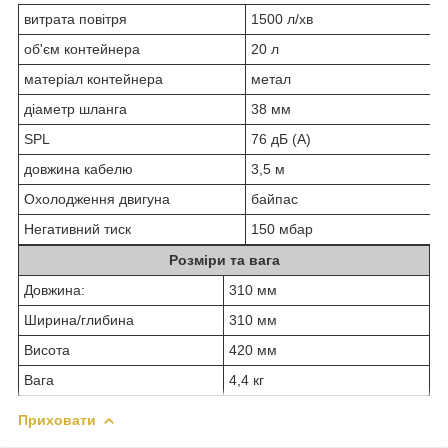
витрата повітря
1500 л/хв
об'єм контейнера
20 л
матеріал контейнера
метал
діаметр шланга
38 мм
SPL
76 дБ (А)
довжина кабелю
3,5 м
Охолодження двигуна
байпас
Негативний тиск
150 мбар
Розміри та вага
Довжина:
310 мм
Ширина/глибина
310 мм
Висота
420 мм
Вага
4,4 кг
Приховати