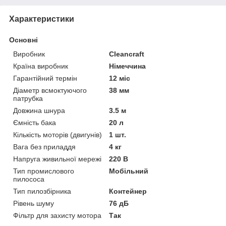
Характеристики
Основні
Виробник
Cleancraft
Країна виробник
Німеччина
Гарантійний термін
12 міс
Діаметр всмоктуючого
38 мм
патрубка
Довжина шнура
3.5 м
Ємність бака
20 л
Кількість моторів (двигунів)
1 шт.
Вага без приладдя
4 кг
Напруга живильної мережі
220 В
Тип промислового
Мобільний
пилососа
Тип пилозбірника
Контейнер
Рівень шуму
76 дБ
Фільтр для захисту мотора
Так