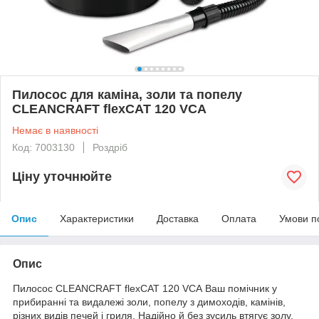
Пилосос для каміна, золи та попелу
CLEANCRAFT flexCAT 120 VCA
Немає в наявності
Код: 7003130
Роздріб
Ціну уточнюйте
Опис
Характеристики
Доставка
Оплата
Умови п
Опис
Пилосос CLEANCRAFT flexCAT 120 VCA Ваш помічник у
прибиранні та видалежі золи, попелу з димоходів, камінів,
різних видів печей і гриля. Надійно й без зусиль втягує золу,