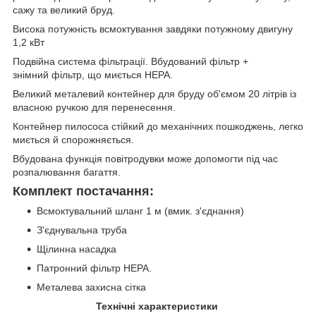
сажу та великий бруд.
Висока потужність всмоктування завдяки потужному двигуну
1,2 кВт
Подвійна система фільтрації. Вбудований фільтр +
знімний фільтр, що миється HEPA.
Великий металевий контейнер для бруду об'ємом 20 літрів із
власною ручкою для перенесення.
Контейнер пилососа стійкий до механічних пошкоджень, легко
миється й спорожняється.
Вбудована функція повітродувки може допомогти під час
розпалювання багаття.
Комплект постачання:
Всмоктувальний шланг 1 м (вмик. з'єднання)
З'єднувальна труба
Щілинна насадка
Патронний фільтр HEPA.
Металева захисна сітка
Технічні характеристики