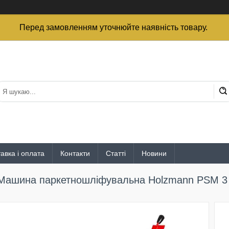
Перед замовленням уточнюйте наявність товару.
авка і оплата
Контакти
Статті
Новини
Машина паркетношліфувальна Holzmann PSM 3