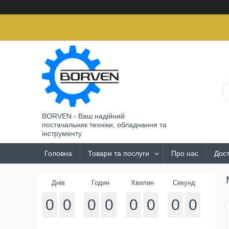
BORVEN - Ваш надійний
постачальник техніки, обладнання та
інструменту
Головна
Товари та послуги
Про нас
Дост
Днів
Годин
Хвилин
Секунд
0
0
0
0
0
0
0
0