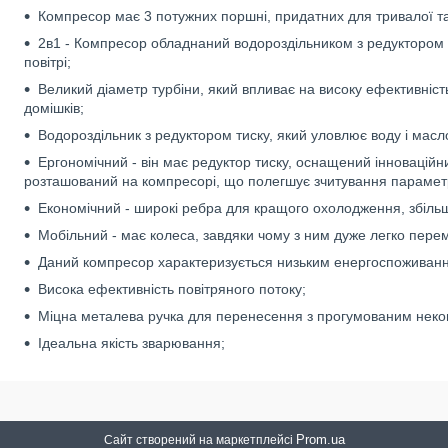
Компресор має 3 потужних поршні, придатних для тривалої та
2в1 - Компресор обладнаний водороздільником з редуктором т
повітрі;
Великий діаметр турбіни, який впливає на високу ефективність
домішків;
Водороздільник з редуктором тиску, який уловлює воду і масло
Ергономічний - він має редуктор тиску, оснащений інноваці
розташований на компресорі, що полегшує зчитування параметрі
Економічний - широкі ребра для кращого охолодження, збільш
Мобільний - має колеса, завдяки чому з ним дуже легко пере
Даний компресор характеризується низьким енергоспоживанн
Висока ефективність повітряного потоку;
Міцна металева ручка для перенесення з прогумованим неко
Ідеальна якість зварювання;
Prom.ua
Сайт створений на маркетплейсі