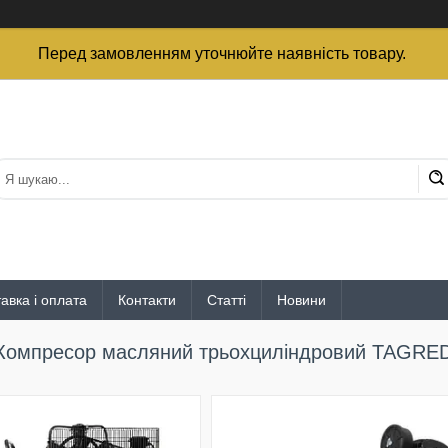
Перед замовленням уточнюйте наявність товару.
авка і оплата
Контакти
Статті
Новини
Компресор масляний трьохциліндровий TAGRE