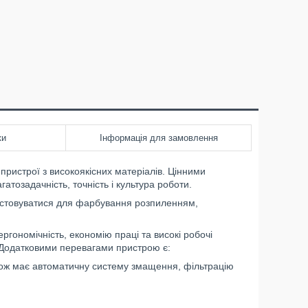
ки
Інформація для замовлення
пристрої з високоякісних матеріалів. Цінними
гатозадачність, точність і культура роботи.
ристовуватися для фарбування розпиленням,
гономічність, економію праці та високі робочі
 Додатковими перевагами пристрою є:
кож має автоматичну систему змащення, фільтрацію