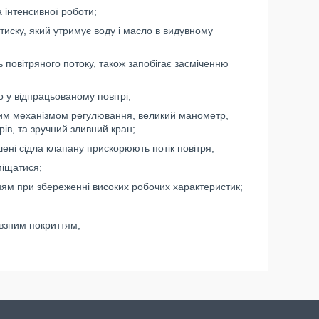
 інтенсивної роботи;
иску, який утримує воду і масло в видувному
 повітряного потоку, також запобігає засміченню
 у відпрацьованому повітрі;
йним механізмом регулювання, великий манометр,
в, та зручний зливний кран;
ені сідла клапану прискорюють потік повітря;
міщатися;
ям при збереженні високих робочих характеристик;
взним покриттям;