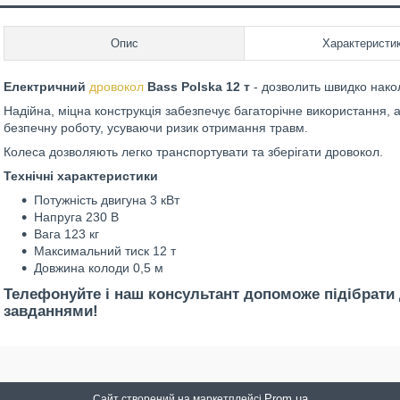
Опис
Характеристи
Електричний
дровокол
Bass Polska 12 т
- дозволить швидко нако
Надійна, міцна конструкція забезпечує багаторічне використання, а
безпечну роботу, усуваючи ризик отримання травм.
Колеса дозволяють легко транспортувати та зберігати дровокол.
Технічні характеристики
Потужність двигуна 3 кВт
Напруга 230 В
Вага 123 кг
Максимальний тиск 12 т
Довжина колоди 0,5 м
Телефонуйте і наш консультант допоможе підібрати 
завданнями!
Prom.ua
Сайт створений на маркетплейсі