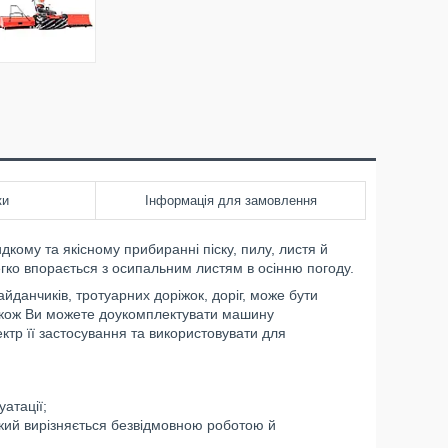
ки
Інформація для замовлення
кому та якісному прибиранні піску, пилу, листя й
егко впорається з осипальним листям в осінню погоду.
данчиків, тротуарних доріжок, доріг, може бути
Також Ви можете доукомплектувати машину
ктр її застосування та використовувати для
атації;
який вирізняється безвідмовною роботою й