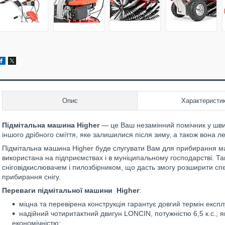
Опис
Характеристи
Підмітальна машина Higher
— це Ваш незамінний помічник у швид
іншого дрібного сміття, яке залишилися після зиму, а також вона л
Підмітальна машина Higher буде слугувати Вам для прибирання май
використана на підприємствах і в муніципальному господарстві. 
сніговідкислювачем і пилозбірником, що дасть змогу розширити спе
прибирання снігу.
Переваги підмітальної машини Higher
:
міцна та перевірена конструкція гарантує довгий термін експлу
надійний чотиритактний двигун LONCIN, потужністю 6,5 к.с., 
економічністю;