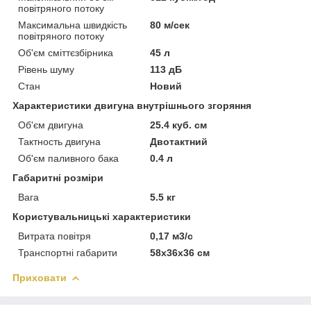
повітряного потоку
Максимальна швидкість
80 м/сек
повітряного потоку
Об'єм сміттєзбірника
45 л
Рівень шуму
113 дБ
Стан
Новий
Характеристики двигуна внутрішнього згоряння
Об'єм двигуна
25.4 куб. см
Тактность двигуна
Двотактний
Об'єм паливного бака
0.4 л
Габаритні розміри
Вага
5.5 кг
Користувальницькі характеристики
Витрата повітря
0,17 м3/с
Транспортні габарити
58х36х36 см
Приховати