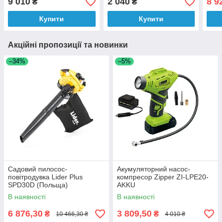
9 010
2 040
8 9
₴
₴
Купити
Купити
Акційні пропозиції та новинки
–34%
–5%
Садовий пилосос-
Акумуляторний насос-
повітродувка Lider Plus
компресор Zipper ZI-LPE20-
SPD30D (Польща)
AKKU
В наявності
В наявності
6 876,30
3 809,50
₴
₴
10 466,30 ₴
4 010 ₴