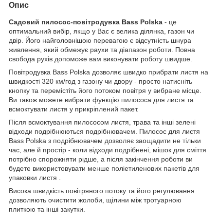
Опис
Садовий пилосос-повітродувка Bass Polska
- це
оптимальний вибір, якщо у Вас є велика ділянка, газон чи
двір. Його найголовнішою перевагою є відсутність шнура
живлення, який обмежує раухи та діапазон роботи. Повна
свобода рухів допоможе вам виконувати роботу швидше.
Повітродувка Bass Polska дозволяє швидко прибрати листя на
швидкості 320 км/год з газону чи двору - просто натисніть
кнопку та перемістіть його потоком повітря у вибране місце.
Ви також можете вибрати функцію пилососа для листя та
всмоктувати листя у прикріплений пакет.
Після всмоктування пилососом листя, трава та інші зелені
відходи подрібнюються подрібнювачем. Пилосос для листя
Bass Polska з подрібнювачем дозволяє заощадити не тільки
час, але й простір - коли відходи подрібнені, мішок для сміття
потрібно спорожняти рідше, а після закінчення роботи ви
будете використовувати менше поліетиленових пакетів для
упаковки листя .
Висока швидкість повітряного потоку та його регулювання
дозволяють очистити жолоби, щілини між тротуарною
плиткою та інші закутки.