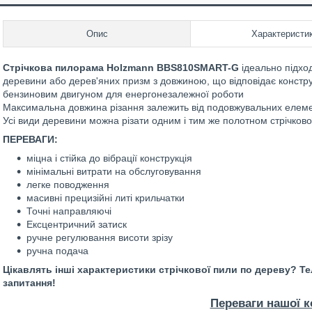
Опис
Характеристи
Стрічкова пилорама Holzmann BBS810SMART-G
ідеально підход
деревини або дерев'яних призм з довжиною, що відповідає констру
бензиновим двигуном для енергонезалежної роботи
Максимальна довжина різання залежить від подовжувальних елемент
Усі види деревини можна різати одним і тим же полотном стрічково
ПЕРЕВАГИ:
міцна і стійка до вібрації конструкція
мінімальні витрати на обслуговування
легке поводження
масивні прецизійні литі крильчатки
Точні направляючі
Ексцентричний затиск
ручне регулювання висоти зрізу
ручна подача
Цікавлять інші характеристики стрічкової пили по дереву? Те
запитання!
Переваги нашої к