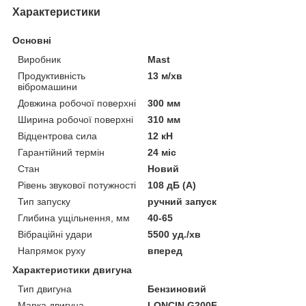
Характеристики
Основні
Виробник
Mast
Продуктивність
13 м/хв
вібромашини
Довжина робочої поверхні
300 мм
Ширина робочої поверхні
310 мм
Відцентрова сила
12 кН
Гарантійний термін
24 міс
Стан
Новий
Рівень звукової потужності
108 дБ (A)
Тип запуску
ручний запуск
Глибина ущільнення, мм
40-65
Вібраційні удари
5500 уд./хв
Напрямок руху
вперед
Характеристики двигуна
Тип двигуна
Бензиновий
Марка двигуна
LONCIN G200F