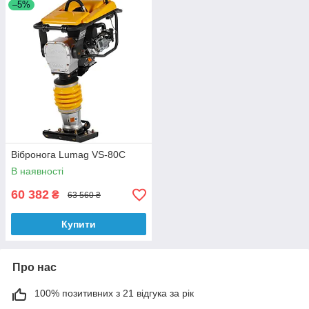
–5%
Вібронога Lumag VS-80C
В наявності
60 382
₴
63 560 ₴
Купити
Про нас
100% позитивних з 21 відгука за рік