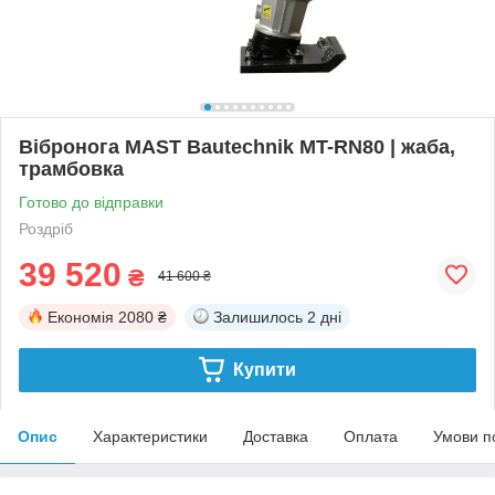
Вібронога MAST Bautechnik MT-RN80 | жаба,
трамбовка
Готово до відправки
Роздріб
39 520
₴
41 600 ₴
Економія
2080 ₴
Залишилось
2 дні
Купити
Опис
Характеристики
Доставка
Оплата
Умови п