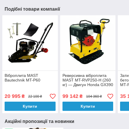
Подібні товари компанії
Віброплита MAST
Реверсивна віброплита
Зат
Bautechnik MT-P60
MAST MT-RVP250-H (260
бето
кг) — Двигун Honda GX390
MT-
(13 к.с.) | Глибина 80 см
20 995
99 142
35 
₴
₴
22 100 ₴
104 360 ₴
Купити
Купити
Акційні пропозиції та новинки