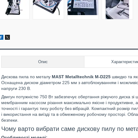
Опис
Характеристи
Дискова пила по металу
MAST Metalltechnik M-D225
швидко та які
Оснащена диском діаметром 225 мм з автоблокуванням і можливіст
напруги 230 В.
Двигун потужністю 750 Вт забезпечує обертання ріжучого диска зі 
мембранним насосом різання максимально якісне і продуктивне, а 
точності і гарантує тиху роботу без вібрацій. Компактний розмір 
і використання на виїзді та в обмеженому робочому просторі. Обла
безпеки.
Чому варто вибрати саме дискову пилу по мет
Особливості моделі: