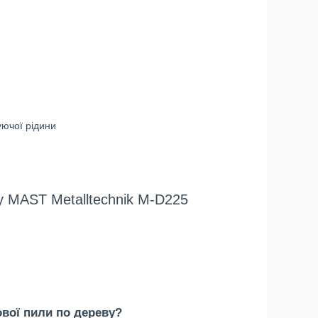
ючої рідини
у MAST Metalltechnik M-D225
ової пили по дереву?