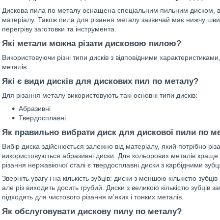
Дискова пила по металу оснащена спеціальним пильним диском, в
матеріалу. Також пила для різання металу зазвичай має нижчу шви
перегріву заготовки та інструмента.
Які метали можна різати дисковою пилою?
Використовуючи різні типи дисків з відповідними характеристиками
металів.
Які є види дисків для дискових пил по металу?
Для різання металу використовують такі основні типи дисків:
Абразивні
Твердосплавні.
Як правильно вибрати диск для дискової пили по м
Вибір диска здійснюється залежно від матеріалу, який потрібно різ
використовуються абразивні диски. Для кольорових металів краще
різання нержавіючої сталі є твердосплавні диски з карбідними зуб
Зверніть увагу і на кількість зубців: диски з меншою кількістю зубці
але різ виходить досить грубий. Диски з великою кількістю зубців за
підходять для чистового різання м’яких і тонких металів.
Як обслуговувати дискову пилу по металу?