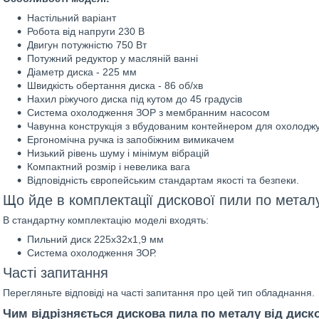
Настільний варіант
Робота від напруги 230 В
Двигун потужністю 750 Вт
Потужний редуктор у масляній ванні
Діаметр диска - 225 мм
Швидкість обертання диска - 86 об/хв
Нахил ріжучого диска під кутом до 45 градусів
Система охолодження ЗОР з мембранним насосом
Чавунна конструкція з вбудованим контейнером для охолоджу
Ергономічна ручка із запобіжним вимикачем
Низький рівень шуму і мінімум вібрацій
Компактний розмір і невелика вага
Відповідність європейським стандартам якості та безпеки.
Що йде в комплектації дискової пили по метал
В стандартну комплектацію моделі входять:
Пильний диск 225x32x1,9 мм
Система охолодження ЗОР.
Часті запитання
Перегляньте відповіді на часті запитання про цей тип обладнання.
Чим відрізняється дискова пила по металу від диск