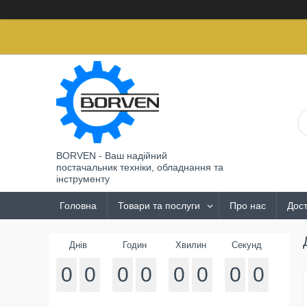
BORVEN - Ваш надійний
постачальник техніки, обладнання та
інструменту
Головна
Товари та послуги
Про нас
Дост
Днів
Годин
Хвилин
Секунд
0
0
0
0
0
0
0
0