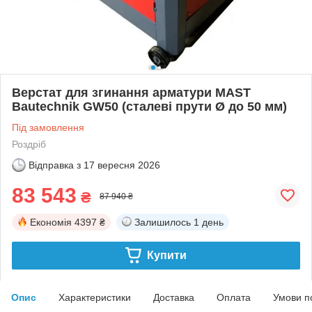
Верстат для згинання арматури MAST
Bautechnik GW50 (сталеві прути Ø до 50 мм)
Під замовлення
Роздріб
Відправка з
17 вересня 2026
83 543
₴
87 940 ₴
Економія
4397 ₴
Залишилось
1 день
Купити
Опис
Характеристики
Доставка
Оплата
Умови п