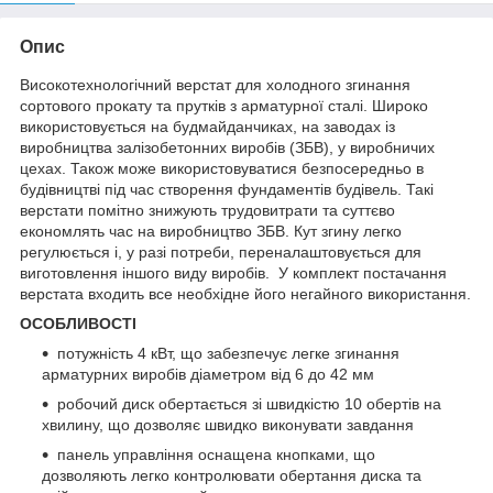
Опис
Високотехнологічний верстат для холодного згинання
сортового прокату та прутків з арматурної сталі. Широко
використовується на будмайданчиках, на заводах із
виробництва залізобетонних виробів (ЗБВ), у виробничих
цехах. Також може використовуватися безпосередньо в
будівництві під час створення фундаментів будівель. Такі
верстати помітно знижують трудовитрати та суттєво
економлять час на виробництво ЗБВ. Кут згину легко
регулюється і, у разі потреби, переналаштовується для
виготовлення іншого виду виробів. У комплект постачання
верстата входить все необхідне його негайного використання.
ОСОБЛИВОСТІ
потужність 4 кВт, що забезпечує легке згинання
арматурних виробів діаметром від 6 до 42 мм
робочий диск обертається зі швидкістю 10 обертів на
хвилину, що дозволяє швидко виконувати завдання
панель управління оснащена кнопками, що
дозволяють легко контролювати обертання диска та