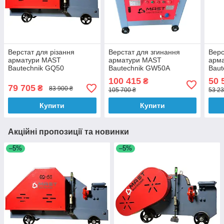
Верстат для різання
Верстат для згинання
Верс
арматури MAST
арматури MAST
арм
Bautechnik GQ50
Bautechnik GW50A
Baut
(сталеві прути Ø до 50
прут
100 415
50 
₴
мм)
79 705
₴
83 900 ₴
105 700 ₴
53 23
Купити
Купити
Акційні пропозиції та новинки
–5%
–5%