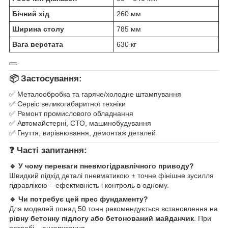
Бічний хід
260 мм
Ширина столу
785 мм
Вага верстата
630 кг
📦 Застосування:
✅ Металообробка та гаряче/холодне штампування
✅ Сервіс великогабаритної техніки
✅ Ремонт промислового обладнання
✅ Автомайстерні, СТО, машинобудування
✅ Гнуття, вирівнювання, демонтаж деталей
❓ Часті запитання:
🔹 У чому переваги пневмогідравлічного приводу?
Швидкий підхід деталі пневматикою + точне фінішне зусилля
гідравлікою – ефективність і контроль в одному.
🔹 Чи потребує цей прес фундаменту?
Для моделей понад 50 тонн рекомендується встановлення на
рівну бетонну підлогу або бетонований майданчик
. При
потребі – анкерування.