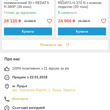
пневматичний 30 т REDATS
REDATS H-370 N з ножною
H-380P (30 тонн)
педаллю (20 тонн)
Готово до відправки
В наявності
28 120
24 966
₴
₴
29 600 ₴
26 280 ₴
Купити
Купити
Показати ще
Про нас
100% позитивних з 21 відгука за рік
Працює з 22.01.2018
м. Луцьк
вул. Карпенка-Карого 1, Луцьк, Україна
Контакти
Сьогодні вихідний