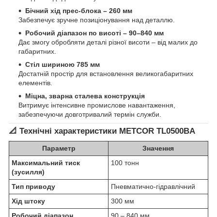
Бічний хід прес-блока – 260 мм
Забезпечує зручне позиціонування над деталлю.
Робочий діапазон по висоті – 90–840 мм
Дає змогу обробляти деталі різної висоти – від малих до
габаритних.
Стіл шириною 785 мм
Достатній простір для встановлення великогабаритних
елементів.
Міцна, зварна сталева конструкція
Витримує інтенсивне промислове навантаження,
забезпечуючи довготривалий термін служби.
📐 Технічні характеристики METCOR TL0500BA
Параметр
Значення
Максимальний тиск
100 тонн
(зусилля)
Тип приводу
Пневматично-гідравлічний
Хід штоку
300 мм
Робочий діапазон
90 – 840 мм