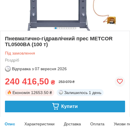
Пневматично-гідравлічний прес METCOR
TL0500BA (100 т)
Під замовлення
Роздріб
Відправка з
07 вересня 2026
240 416,50
₴
253 070 ₴
Економія
12653.50 ₴
Залишилось
1 день
Купити
Опис
Характеристики
Доставка
Оплата
Умови п