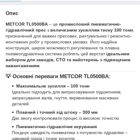
Опис
METCOR TL0500BA
– це
промисловий пневматично-
гідравлічний прес
з
величезним зусиллям тиску 100 тонн
,
призначений для важких пресових, рихтувальних і ремонтно-
монтажних робіт у промислових умовах. Його надійна
конструкція, широкі можливості регулювання та плавна
пневмогідравлічна система роблять цей верстат
ідеальним
вибором для заводів, СТО та майстерень з підвищеним
навантаженням
.
💡 Основні переваги METCOR TL0500BA:
Максимальне зусилля – 100 тонн
Ідеально підходить для випресовування підшипників,
запресування валів, гнуття, вирівнювання масивних
деталей.
Плавний і точний хід штоку – 300 мм
Дає змогу контролювати процес із високою точністю.
Пневматично-гідравлічне керування
Поєднує швидкість пневматики з потужністю гідравліки –
швидкий підхід і точне зусилля.