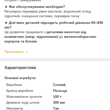
🔹 Яке обслуговування необхідне?
Регулярна перевірка рівня мастила, візуальний огляд
гідроліній, очищення системи, перевірка тиску.
🔹 Для яких деталей підходить робочий діапазон 90–840
мм?
Це дозволяє працювати з
деталями висотою від
компактних (напр. підшипники)
до
великогабаритних
корпусів та блоків
.
Приховати
Характеристики
Основні атрибути
Виробник
Cormak
Країна виробник
Польща
Максимальне зусилля
100 т
Довжина ходу штока
300 мм
Манометр
Так