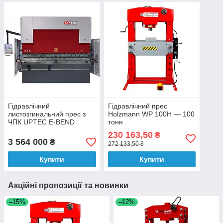
Гідравлічний
Гідравлічний прес
листозгинальний прес з
Holzmann WP 100H — 100
ЧПК UPTEC E-BEND
тонн
31100 CNC (100 т, 3100
230 163,50
₴
мм)
3 564 000
₴
272 133,50 ₴
Купити
Купити
Акційні пропозиції та новинки
–15%
–12%