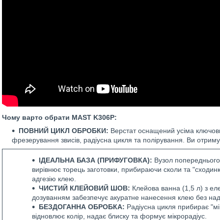
Чому варто обрати MAST K306Р:
ПОВНИЙ ЦИКЛ ОБРОБКИ:
Верстат оснащений усіма ключови
фрезерування звисів, радіусна цикля та полірування. Ви отримує
ІДЕАЛЬНА БАЗА (ПРИФУГОВКА):
Вузол попереднього
вирівнює торець заготовки, прибираючи сколи та "сходинк
адгезію клею.
ЧИСТИЙ КЛЕЙОВИЙ ШОВ:
Клейова ванна (1,5 л) з е
дозуванням забезпечує акуратне нанесення клею без над
БЕЗДОГАННА ОБРОБКА:
Радіусна цикля прибирає "мі
відновлює колір, надає блиску та формує мікрорадіус.