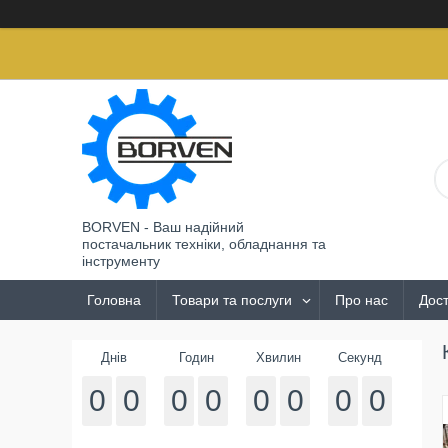
BORVEN - Ваш надійний
постачальник техніки, обладнання та
інструменту
Головна
Товари та послуги
Про нас
Дост
Днів
Годин
Хвилин
Секунд
0
0
0
0
0
0
0
0