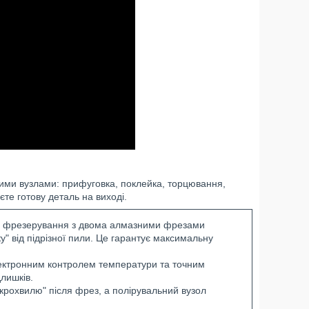
ми вузлами: прифуговка, поклейка, торцювання,
те готову деталь на виході.
 фрезерування з двома алмазними фрезами
у" від підрізної пили. Це гарантує максимальну
лектронним контролем температури та точним
лишків.
крохвилю" після фрез, а полірувальний вузол