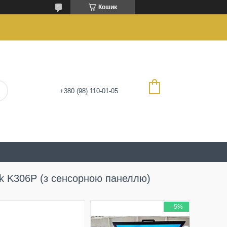
Кошик
+380 (98) 110-01-05
k K306Р (з сенсорною панеллю)
–5%