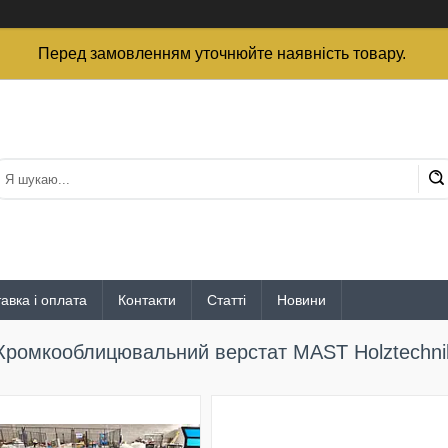
Перед замовленням уточнюйте наявність товару.
авка і оплата
Контакти
Статті
Новини
Кромкооблицювальний верстат MAST Holztechni