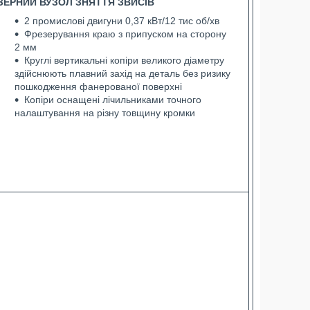
ЗЕРНИЙ ВУЗОЛ ЗНЯТТЯ ЗВИСІВ
2 промислові двигуни 0,37 кВт/12 тис об/хв
Фрезерування краю з припуском на сторону
2 мм
Круглі вертикальні копіри великого діаметру
здійснюють плавний захід на деталь без ризику
пошкодження фанерованої поверхні
Копіри оснащені лічильниками точного
налаштування на різну товщину кромки