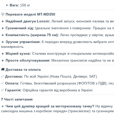
Вага:
156 кг
💡
Переваги моделі MT-MD350
🔸
Надійний двигун Loncin:
Легкий запуск, економія палива та в
🔸
Гусеничний хід:
Ідеальне зчеплення з поверхнею. Працює на піск
🔸
Компактність (ширина 75 см):
Легко проїжджає у хвіртки, вузьк
🔸
Зручне управління:
6 передач вперед дозволяють вибрати опти
маневреність.
🔸
Міцний кузов:
Сталева конструкція зі спеціальним антикорозій
🔸
Просте обслуговування:
Механічна трансмісія надійна та не в
🚚
Доставка та оплата
✅
Доставка:
По всій Україні (Нова Пошта, Делівері, SAT).
✅
Оплата:
Готівка, безготівковий розрахунок (ФОП/ТОВ з ПДВ), пі
✅
Гарантія:
Офіційна гарантія від виробника в Україні.
❓
Часті запитання
🔹
Чим цей думпер кращий за моторизовану тачку?
На відміну
самохідна машина з коробкою передач (трансмісією) та гусеницям