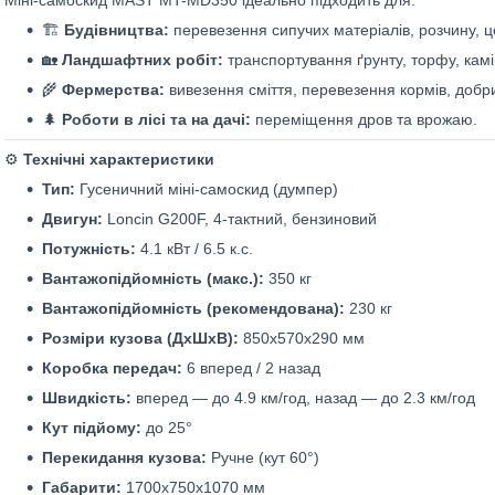
Міні-самоскид MAST MT-MD350 ідеально підходить для:
🏗️
Будівництва:
перевезення сипучих матеріалів, розчину, ц
🏡
Ландшафтних робіт:
транспортування ґрунту, торфу, камі
🌾
Фермерства:
вивезення сміття, перевезення кормів, добр
🌲
Роботи в лісі та на дачі:
переміщення дров та врожаю.
⚙️
Технічні характеристики
Тип:
Гусеничний міні-самоскид (думпер)
Двигун:
Loncin G200F, 4-тактний, бензиновий
Потужність:
4.1 кВт / 6.5 к.с.
Вантажопідйомність (макс.):
350 кг
Вантажопідйомність (рекомендована):
230 кг
Розміри кузова (ДхШхВ):
850х570х290 мм
Коробка передач:
6 вперед / 2 назад
Швидкість:
вперед — до 4.9 км/год, назад — до 2.3 км/год
Кут підйому:
до 25°
Перекидання кузова:
Ручне (кут 60°)
Габарити:
1700х750х1070 мм