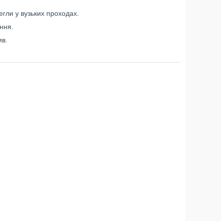
егли у вузьких проходах.
ння.
ив.