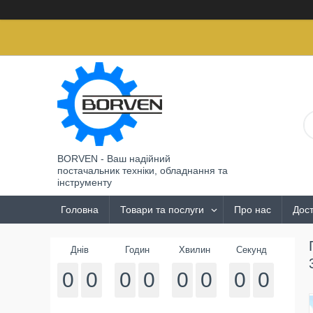
BORVEN - Ваш надійний
постачальник техніки, обладнання та
інструменту
Головна
Товари та послуги
Про нас
Дост
Днів
Годин
Хвилин
Секунд
0
0
0
0
0
0
0
0