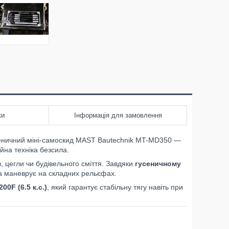
ки
Інформація для замовлення
ничний міні-самоскид MAST Bautechnik MT-MD350 —
йна техніка безсила.
, цегли чи будівельного сміття. Завдяки
гусеничному
 та маневрує на складних рельєфах.
00F (6.5 к.с.)
, який гарантує стабільну тягу навіть при