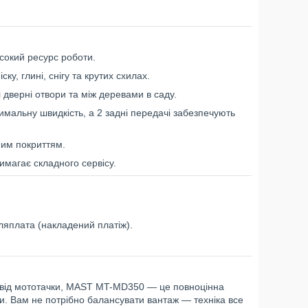
исокий ресурс роботи.
у, глині, снігу та крутих схилах.
і дверні отвори та між деревами в саду.
мальну швидкість, а 2 задні передачі забезпечують
ним покриттям.
имагає складного сервісу.
сляплата (накладений платіж).
 від мототачки, MAST MT-MD350 — це повноцінна
и. Вам не потрібно балансувати вантаж — техніка все