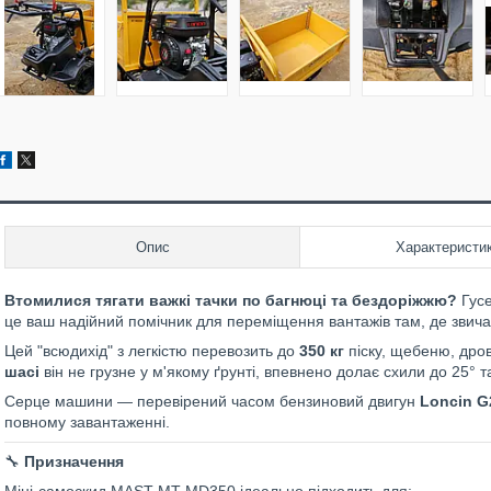
Опис
Характеристи
Втомилися тягати важкі тачки по багнюці та бездоріжжю?
Гусе
це ваш надійний помічник для переміщення вантажів там, де звича
Цей "всюдихід" з легкістю перевозить до
350 кг
піску, щебеню, дров
шасі
він не грузне у м'якому ґрунті, впевнено долає схили до 25°
Серце машини — перевірений часом бензиновий двигун
Loncin G2
повному завантаженні.
🔧
Призначення