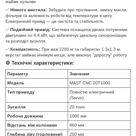
майже нульове.
✅
Ніякого мастила:
Забудьте про протікання, заміну масла,
фільтрів та залежність роботи від температури в цеху.
Електричний привід — це чистота та стабільність.
✅
Подвійний привід:
Система оснащена двома потужними
двигунами по 4,4 кВт, що забезпечує ідеальну синхронізацію
та розподіл зусилля.
✅
Компактність:
При вазі 2200 кг та габаритах 1.3х1.3 м,
верстат займає мінімум місця, але виконує "дорослу" роботу.
⚙️ Технічні характеристики:
Параметр
Значення
Модель
MAST CNC 20T1000
Тип приводу
Повністю електричний
(Servo)
Зусилля
20 тонн
Робоча довжина
1000 мм
Відстань між колонами
860 мм
Глибина зіву (горловини)
250 мм