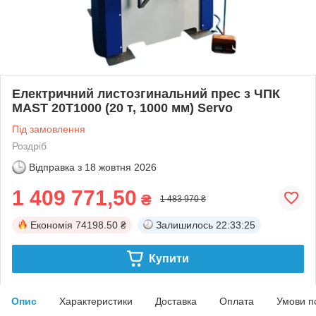
Електричний листозгинальний прес з ЧПК
MAST 20T1000 (20 т, 1000 мм) Servo
Під замовлення
Роздріб
Відправка з
18 жовтня 2026
1 409 771,50
₴
1 483 970 ₴
Економія
74198.50 ₴
Залишилось
22:33:25
Купити
Опис
Характеристики
Доставка
Оплата
Умови п