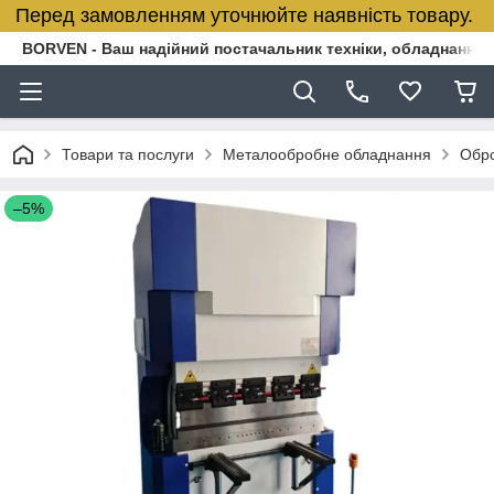
Перед замовленням уточнюйте наявність товару.
BORVEN - Ваш надійний постачальник техніки, обладнання т
Товари та послуги
Металообробне обладнання
Обро
–5%