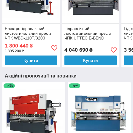
Електрогідравлічний
Гідравлічний
Гідр
листозгинальний прес з
листозгинальний прес з
лист
ЧПК WBD-110T/3200
ЧПК UPTEC E-BEND
ЧПК
SCS700 (110 т, 3200 мм)
31135 CNC (135 т, 3100
3110
1 800 440
₴
мм)
мм)
4 040 690
3 5
₴
1 895 200 ₴
Купити
Купити
Акційні пропозиції та новинки
–5%
–5%