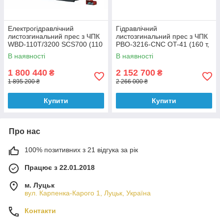
Електрогідравлічний
Гідравлічний
листозгинальний прес з ЧПК
листозгинальний прес з ЧПК
WBD-110T/3200 SCS700 (110
PBO-3216-CNC OT-41 (160 т,
т, 3200 мм)
3200 мм) Y1-Y2-X-R
В наявності
В наявності
1 800 440
2 152 700
₴
₴
1 895 200 ₴
2 266 000 ₴
Купити
Купити
Про нас
100% позитивних з 21 відгука за рік
Працює з 22.01.2018
м. Луцьк
вул. Карпенка-Карого 1, Луцьк, Україна
Контакти