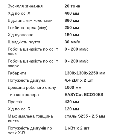
Зусилля згинання
20 тонн
Хід по осі X
400 мм
Відстань між колонами
860 мм
Глибина горла (зіву)
250 мм
Хід пуансона
150 мм
Швидкість гнуття
30 мм/с
Робоча швидкість по осі Y
0 - 200 мм/с
вниз
Робоча швидкість по осі Y
0 - 200 мм/с
вверх
Габарити
1300x1300x2250 мм
Потужність двигуна
4,4 кВт х 2 шт
Довжина робочого столу
1000 мм
Тип контролера
EASYCut ECO10ES
Просвіт
430 мм
Хід по осі R
120 мм
Максимальна товщина
сталь S235 - 2,5 мм
листа
Потужність двигунів по
1 кВт х 2 шт
осях X-R