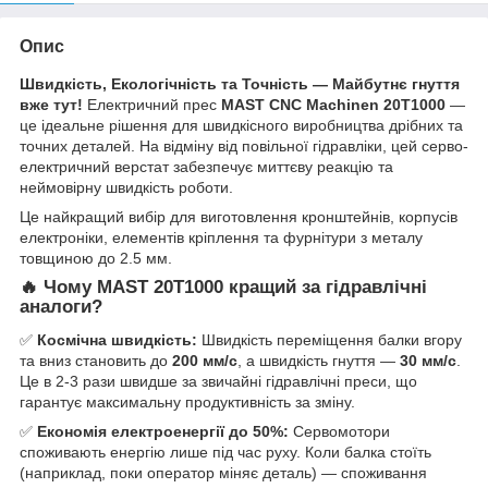
Опис
Швидкість, Екологічність та Точність — Майбутнє гнуття
вже тут!
Електричний прес
MAST CNC Machinen 20T1000
—
це ідеальне рішення для швидкісного виробництва дрібних та
точних деталей. На відміну від повільної гідравліки, цей серво-
електричний верстат забезпечує миттєву реакцію та
неймовірну швидкість роботи.
Це найкращий вибір для виготовлення кронштейнів, корпусів
електроніки, елементів кріплення та фурнітури з металу
товщиною до 2.5 мм.
🔥 Чому MAST 20T1000 кращий за гідравлічні
аналоги?
✅
Космічна швидкість:
Швидкість переміщення балки вгору
та вниз становить до
200 мм/с
, а швидкість гнуття —
30 мм/с
.
Це в 2-3 рази швидше за звичайні гідравлічні преси, що
гарантує максимальну продуктивність за зміну.
✅
Економія електроенергії до 50%:
Сервомотори
споживають енергію лише під час руху. Коли балка стоїть
(наприклад, поки оператор міняє деталь) — споживання