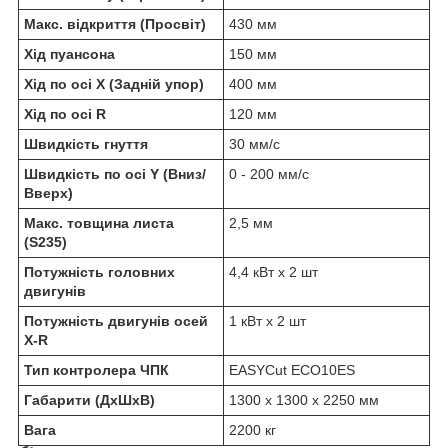
Макс. відкриття (Просвіт)
430 мм
Хід пуансона
150 мм
Хід по осі X (Задній упор)
400 мм
Хід по осі R
120 мм
Швидкість гнуття
30 мм/с
Швидкість по осі Y (Вниз/
0 - 200 мм/с
Вверх)
Макс. товщина листа
2,5 мм
(S235)
Потужність головних
4,4 кВт х 2 шт
двигунів
Потужність двигунів осей
1 кВт х 2 шт
X-R
Тип контролера ЧПК
EASYCut ECO10ES
Габарити (ДхШхВ)
1300 x 1300 x 2250 мм
Вага
2200 кг