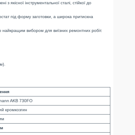
і з якісної інструментальної сталі, стійкої до
стат під форму заготовки, а широка притискна
го найкращим вибором для виїзних ремонтних робіт.
м).
ення
mann AKB 730FO
ий кромкозгин
мм
мм