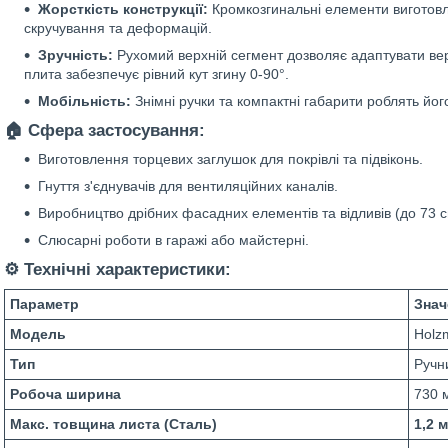
Жорсткість конструкції:
Кромкозгинальні елементи виготовлен
скручування та деформацій.
Зручність:
Рухомий верхній сегмент дозволяє адаптувати вер
плита забезпечує рівний кут згину 0-90°.
Мобільність:
Знімні ручки та компактні габарити роблять йо
🏠 Сфера застосування:
Виготовлення торцевих заглушок для покрівлі та підвіконь.
Гнуття з'єднувачів для вентиляційних каналів.
Виробництво дрібних фасадних елементів та відливів (до 73 с
Слюсарні роботи в гаражі або майстерні.
⚙️ Технічні характеристики:
Параметр
Знач
Модель
Holz
Тип
Ручн
Робоча ширина
730 
Макс. товщина листа (Сталь)
1,2 