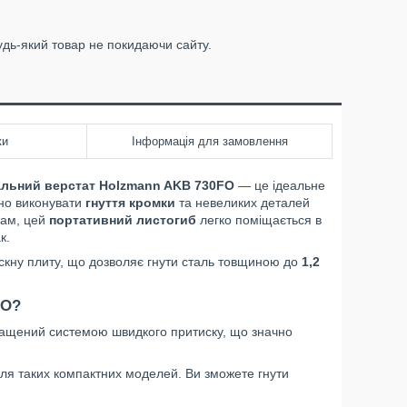
удь-який товар не покидаючи сайту.
ки
Інформація для замовлення
альний верстат Holzmann AKB 730FO
— це ідеальне
бно виконувати
гнуття кромки
та невеликих деталей
кам, цей
портативний листогиб
легко поміщається в
к.
скну плиту, що дозволяє гнути сталь товщиною до
1,2
FO?
снащений системою швидкого притиску, що значно
для таких компактних моделей. Ви зможете гнути