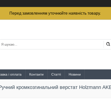
Перед замовленням уточнюйте наявність товару.
авка і оплата
Контакти
Статті
Новини
Ручний кромкозгинальний верстат Holzmann AKB