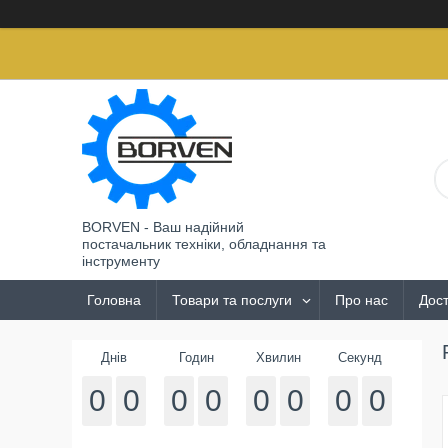
BORVEN - Ваш надійний
постачальник техніки, обладнання та
інструменту
Головна
Товари та послуги
Про нас
Дост
Днів
Годин
Хвилин
Секунд
0
0
0
0
0
0
0
0