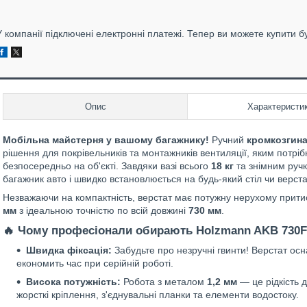
У компанії підключені електронні платежі. Тепер ви можете купити б
Опис
Характеристи
Мобільна майстерня у вашому багажнику!
Ручний
кромкозгин
рішення для покрівельників та монтажників вентиляції, яким потрі
безпосередньо на об'єкті. Завдяки вазі всього
18 кг
та знімним руч
багажник авто і швидко встановлюється на будь-який стіл чи верста
Незважаючи на компактність, верстат має потужну нерухому прити
мм
з ідеальною точністю по всій довжині
730 мм
.
🔥 Чому професіонали обирають Holzmann AKB 730
Швидка фіксація:
Забудьте про незручні гвинти! Верстат о
економить час при серійній роботі.
Висока потужність:
Робота з металом
1,2 мм
— це рідкість 
жорсткі кріплення, з'єднувальні планки та елементи водостоку.