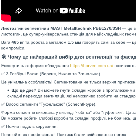
Листозгин сегментний MAST Metalltechnik PBB1270/3SH
— це в
листозгин, це супер-універсальна станція для найскладніших гео
Вага
465 кг
та робота з металом
1.5 мм
говорять самі за себе — ц
компроміси.
🛠 Чому це найкращий вибір для вентиляції та фаса
Експерти платформи обладнання
https://borven.com.ua/
називають 
✅ 3 Розбірні Балки (Верхня, Нижня та Згинальна).
Це унікальна особливість! Сегментована не тільки верхня притискна
Що це дає?
Ви можете гнути складні короби з протилежними 
складні переходи вентиляції, які неможливо зробити на стандар
✅ Високі сегменти "Туфелькою" (Schechtl-type).
Форма сегментів виконана у вигляді "чобітка" або "туфельки". Це з
Ви можете робити глибокі короби та складні профілі, не боячись, щ
✅ Ножна педаль керування.
Працюйте як професіонал! Притиск балки здійснюється ногою.