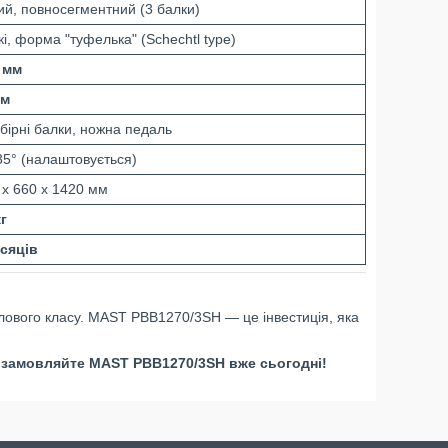
ий, повносегментний (3 балки)
і, форма "туфелька" (Schechtl type)
 мм
мм
збірні балки, ножна педаль
135° (налаштовується)
 x 660 x 1420 мм
кг
ісяців
ового класу. MAST PBB1270/3SH — це інвестиція, яка
 замовляйте MAST PBB1270/3SH вже сьогодні!