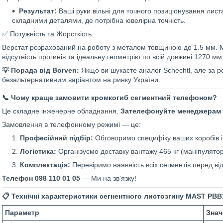
Результат:
Ваші руки вільні для точного позиціонування лист
складними деталями, де потрібна ювелірна точність.
✅ Потужність та Жорсткість.
Верстат розрахований на роботу з металом товщиною до 1.5 мм. М
відсутність прогинів та ідеальну геометрію по всій довжині 1270 мм
💡 Порада від Borven:
Якщо ви шукаєте аналог Schechtl, але за 
безальтернативним варіантом на ринку України.
📞 Чому краще замовити кромкогиб сегментний телефоном?
Це складне інженерне обладнання.
Зателефонуйте менеджерам н
Замовлення в телефонному режимі — це:
Професійний підбір:
Обговоримо специфіку ваших коробів і
Логістика:
Організуємо доставку вантажу 465 кг (маніпулятор
Комплектація:
Перевіримо наявність всіх сегментів перед ві
Телефон 098 110 01 05
— Ми на зв'язку!
📋 Технічні характеристики сегнентного листозгину MAST PBB
Параметр
Знач