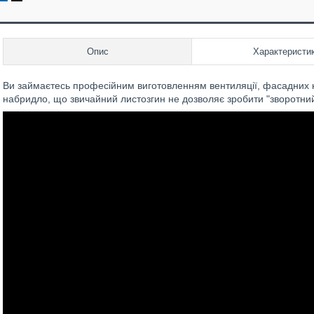
Опис
Характеристи
Ви займаєтесь професійним виготовленням вентиляції, фасадних к
набридло, що звичайний листозгин не дозволяє зробити "зворотний 