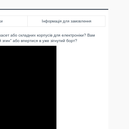
ки
Інформація для замовлення
асет або складних корпусів для електроніки? Вам
згин" або впертися в уже зігнутий борт?