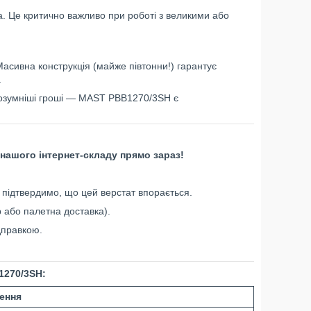
а. Це критично важливо при роботі з великими або
асивна конструкція (майже півтонни!) гарантує
.
розумніші гроші — MAST PBB1270/3SH є
ашого інтернет-складу прямо зараз!
 підтвердимо, що цей верстат впорається.
 або палетна доставка).
дправкою.
1270/3SH:
ення