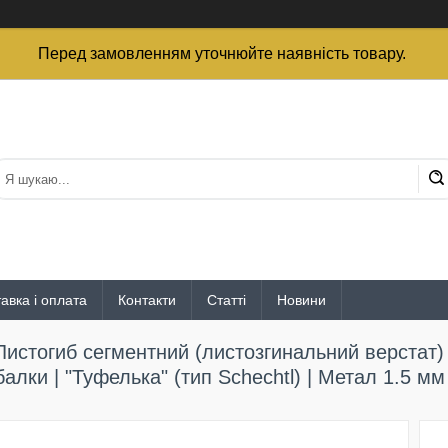
Перед замовленням уточнюйте наявність товару.
авка і оплата
Контакти
Статті
Новини
Листогиб сегментний (листозгинальний верстат
балки | "Туфелька" (тип Schechtl) | Метал 1.5 мм