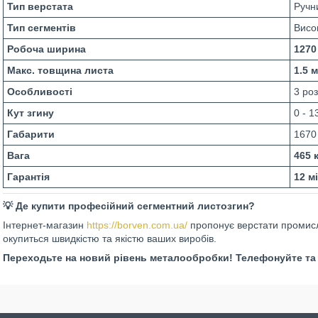
Тип верстата
Ручн
Тип сегментів
Висок
Робоча ширина
1270
Макс. товщина листа
1.5 
Особливості
3 ро
Кут згину
0 - 
Габарити
1670
Вага
465 
Гарантія
12 м
💡 Де купити професійний сегментний листозгин?
Інтернет-магазин
https://borven.com.ua/
пропонує верстати промисл
окупиться швидкістю та якістю ваших виробів.
Переходьте на новий рівень металообробки! Телефонуйте та