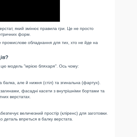
ерстат, який змінює правила гри. Це не просто
метричних форм.
е промислове обладнання для тих, хто не йде на
дів?
цю модель "мрією бляхаря". Ось чому:
 балка, але й нижня (стіл) та згинальна (фартух).
загинами, фасадні касети з внутрішніми бортами та
тних верстатах.
абезпечує величезний простір (кліренс) для заготовки.
о деталь впреться в балку верстата.