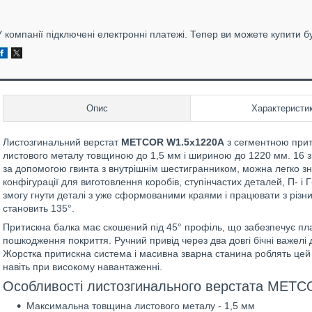
У компанії підключені електронні платежі. Тепер ви можете купити б
Опис
Характеристи
Листозгинальний верстат
METCOR W1.5x1220A
з сегментною прит
листового металу товщиною до 1,5 мм і шириною до 1220 мм. 16 змі
за допомогою гвинта з внутрішнім шестигранником, можна легко зн
конфігурації для виготовлення коробів, ступінчастих деталей, П- і
змогу гнути деталі з уже сформованими краями і працювати з різн
становить 135°.
Притискна балка має скошений під 45° профіль, що забезпечує пла
пошкодження покриття. Ручний привід через два довгі бічні важел
Жорстка притискна система і масивна зварна станина роблять цей
навіть при високому навантаженні.
Особливості листозгинального верстата MET
Максимальна товщина листового металу - 1,5 мм