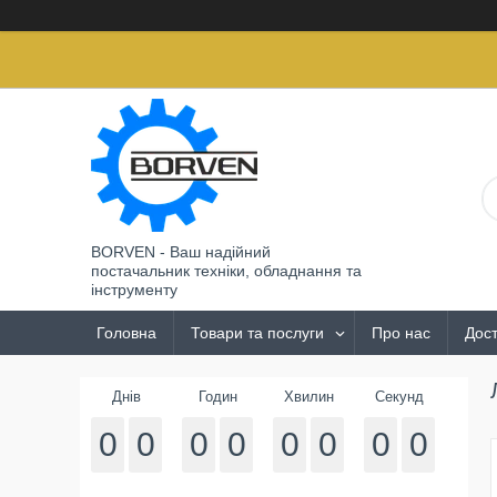
BORVEN - Ваш надійний
постачальник техніки, обладнання та
інструменту
Головна
Товари та послуги
Про нас
Дост
Днів
Годин
Хвилин
Секунд
0
0
0
0
0
0
0
0