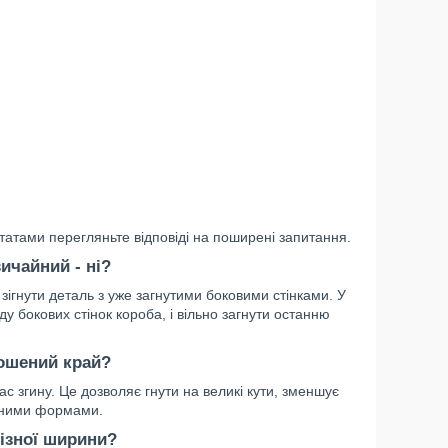
атами перегляньте відповіді на поширені запитання.
ичайний - ні?
зігнути деталь з уже загнутими боковими стінками. У
у бокових стінок короба, і вільно загнути останню
кошений край?
с згину. Це дозволяє гнути на великі кути, зменшує
адними формами.
ізної ширини?