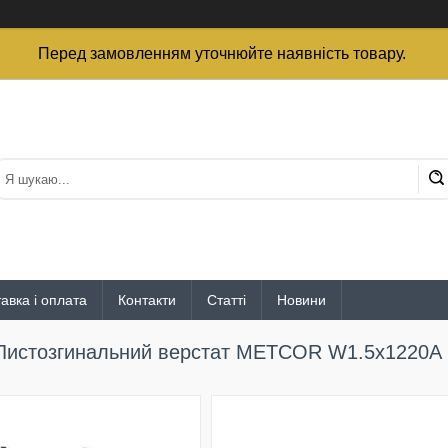
Перед замовленням уточнюйте наявність товару.
авка і оплата
Контакти
Статті
Новини
Листозгинальний верстат METCOR W1.5x1220A