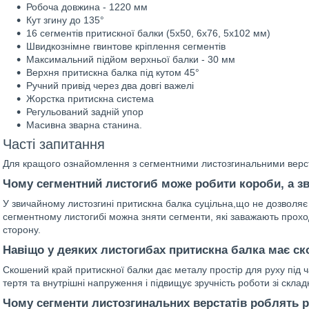
Робоча довжина - 1220 мм
Кут згину до 135°
16 сегментів притискної балки (5x50, 6x76, 5x102 мм)
Швидкознімне гвинтове кріплення сегментів
Максимальний підйом верхньої балки - 30 мм
Верхня притискна балка під кутом 45°
Ручний привід через два довгі важелі
Жорстка притискна система
Регульований задній упор
Масивна зварна станина.
Часті запитання
Для кращого ознайомлення з сегментними листозгинальними верст
Чому сегментний листогиб може робити короби, а зв
У звичайному листозгині притискна балка суцільна,що не дозволяє 
сегментному листогибі можна зняти сегменти, які заважають проход
сторону.
Навіщо у деяких листогибах притискна балка має с
Скошений край притискної балки дає металу простір для руху під ча
тертя та внутрішні напруження і підвищує зручність роботи зі скл
Чому сегменти листозгинальних верстатів роблять р