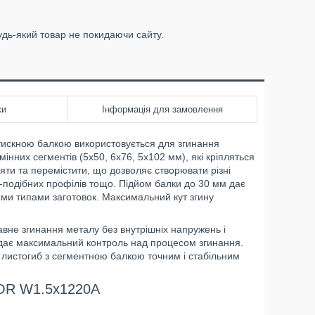
удь-який товар не покидаючи сайту.
ки
Інформація для замовлення
искною балкою використовується для згинання
нних сегментів (5x50, 6x76, 5x102 мм), які кріпляться
яти та перемістити, що дозволяє створювати різні
 Г-подібних профілів тощо. Підйом балки до 30 мм дає
ими типами заготовок. Максимальний кут згину
вне згинання металу без внутрішніх напружень і
і дає максимальний контроль над процесом згинання.
 листогиб з сегментною балкою точним і стабільним
COR W1.5x1220A