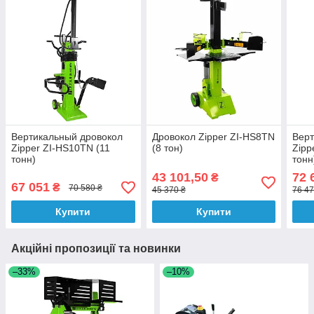
Вертикальный дровокол
Дровокол Zipper ZI-HS8TN
Верт
Zipper ZI-HS10TN (11
(8 тон)
Zipp
тонн)
тонн
43 101,50
72 
₴
67 051
₴
70 580 ₴
45 370 ₴
76 47
Купити
Купити
Акційні пропозиції та новинки
–33%
–10%