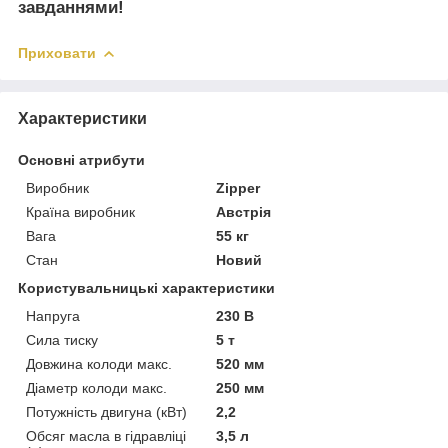
завданнями!
Приховати
Характеристики
Основні атрибути
Виробник
Zipper
Країна виробник
Австрія
Вага
55 кг
Стан
Новий
Користувальницькі характеристики
Напруга
230 В
Сила тиску
5 т
Довжина колоди макс.
520 мм
Діаметр колоди макс.
250 мм
Потужність двигуна (кВт)
2,2
Обсяг масла в гідравліці
3,5 л