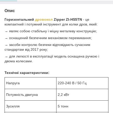
Опис
Горизонтальний
дровокол
Zipper ZI-HS5TN
- це
компактний і потужний інструмент для колки дров, який:
→ являє собою стабільну і міцну металеву конструкцію;
→ оснащений безпечним механізмом перемикання;
→ засоби контролю безпеки відповідають сучасним
стандартам від 2017 року;
→ для легкості в експлуатації модель оснащена ручкою і
двома колесами.
Технічні характеристики:
Напруга
220-240 В / 50 Гц
Потужність двигуна
2,2 кВт
Зусилля
5 тонн