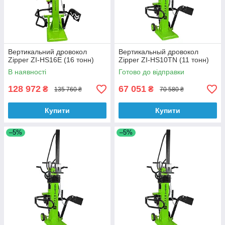
Вертикальний дровокол
Вертикальный дровокол
Zipper ZI-HS16E (16 тонн)
Zipper ZI-HS10TN (11 тонн)
В наявності
Готово до відправки
128 972
67 051
₴
₴
135 760 ₴
70 580 ₴
Купити
Купити
–5%
–5%