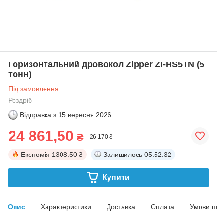
Горизонтальний дровокол Zipper ZI-HS5TN (5
тонн)
Під замовлення
Роздріб
Відправка з
15 вересня 2026
24 861,50
₴
26 170 ₴
Економія
1308.50 ₴
Залишилось
05:52:32
Купити
Опис
Характеристики
Доставка
Оплата
Умови п