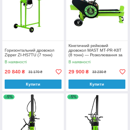
Кінетичний рейковий
Горизонтальний дровокол
дровокол MAST MT-PR-K8T
Zipper ZI-HS7TU (7 тонн)
(8 тонн) — Розколювання за
1 секунду | Електричний 2.2
В наявності
В наявності
кВт
20 840
29 900
₴
₴
31 170 ₴
33 230 ₴
Купити
Купити
–5%
–5%