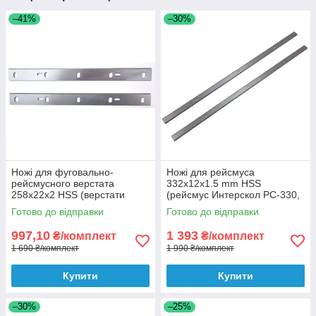
–41%
–30%
Ножі для фуговально-
Ножі для рейсмуса
рейсмусного верстата
332x12x1.5 mm HSS
258x22x2 HSS (верстати
(рейсмус Интерскол PC-330,
Woodstar PT 85, Bernardo
METABO DH 330, DH 316)
Готово до відправки
Готово до відправки
PT200ED та ін)
997,10
1 393
₴/комплект
₴/комплект
1 690 ₴/комплект
1 990 ₴/комплект
Купити
Купити
–30%
–25%