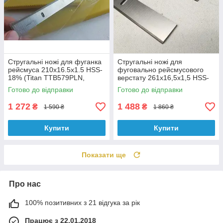
Стругальні ножі для фуганка
Стругальні ножі для
рейсмуса 210x16.5x1.5 HSS-
фуговально рейсмусового
18% (Titan TTB579PLN,
верстату 261x16,5x1,5 HSS-
Erbauer ERB052BTE, Einhell)
18% (JET JPT-10B) JET
Готово до відправки
Готово до відправки
Sturm
707411
1 272
1 488
₴
₴
1 590 ₴
1 860 ₴
Купити
Купити
Показати ще
Про нас
100% позитивних з 21 відгука за рік
Працює з 22.01.2018