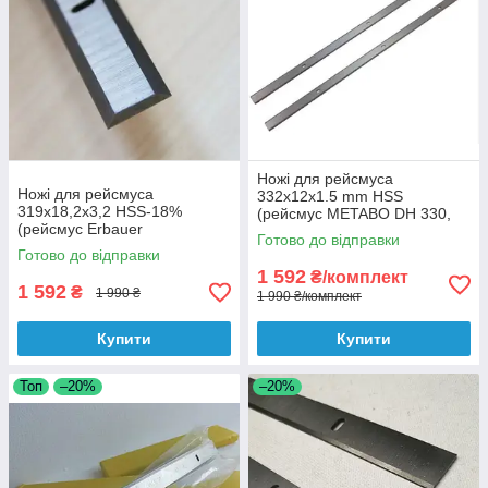
Ножі для рейсмуса
Ножі для рейсмуса
332x12x1.5 mm HSS
319x18,2x3,2 HSS-18%
(рейсмус METABO DH 330,
(рейсмус Erbauer
DH 316, Интерскол PC-330)
Готово до відправки
ERB709BTE, JET JWP12)
Готово до відправки
1 592
₴/комплект
1 592
₴
1 990 ₴
1 990 ₴/комплект
Купити
Купити
Топ
–20%
–20%