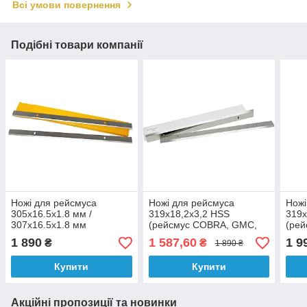
Всі умови повернення
Подібні товари компанії
Ножі для рейсмуса
Ножі для рейсмуса
Ножі
305х16.5х1.8 мм /
319x18,2x3,2 HSS
319x
307х16.5х1.8 мм
(рейсмус COBRA, GMC,
(ре
Ryobi AP13, MA1931, CT-
Ryob
1 890
1 587,60
1 9
₴
₴
1 890 ₴
340)
340,
JWP
Купити
Купити
Акційні пропозиції та новинки