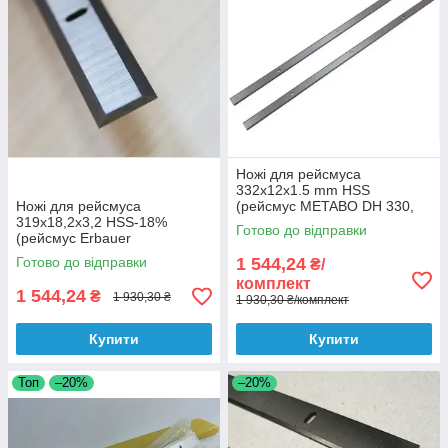
Ножі для рейсмуса
332x12x1.5 mm HSS
Ножі для рейсмуса
(рейсмус METABO DH 330,
319x18,2x3,2 HSS-18%
DH 316, Интерскол PC-330)
Готово до відправки
(рейсмус Erbauer
ERB709BTE, JET JWP12)
Готово до відправки
1 544,24
₴/
комплект
1 544,24
₴
1 930,30 ₴
1 930,30 ₴/комплект
Купити
Купити
Топ
–20%
–20%