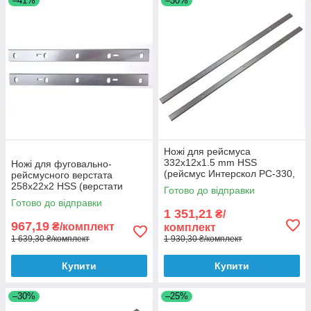
–41%
–30%
Ножі для рейсмуса
332x12x1.5 mm HSS
Ножі для фуговально-
(рейсмус Интерскол PC-330,
рейсмусного верстата
METABO DH 330, DH 316)
258x22x2 HSS (верстати
Готово до відправки
Woodstar PT 85, Bernardo
Готово до відправки
PT200ED та ін)
1 351,21
₴/
967,19
₴/комплект
комплект
1 639,30 ₴/комплект
1 930,30 ₴/комплект
Купити
Купити
–30%
–25%