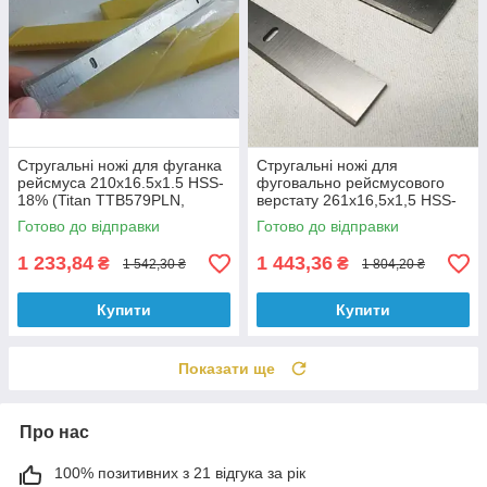
Стругальні ножі для фуганка
Стругальні ножі для
рейсмуса 210x16.5x1.5 HSS-
фуговально рейсмусового
18% (Titan TTB579PLN,
верстату 261x16,5x1,5 HSS-
Erbauer ERB052BTE, Einhell)
18% (JET JPT-10B) JET
Готово до відправки
Готово до відправки
Sturm
707411
1 233,84
1 443,36
₴
₴
1 542,30 ₴
1 804,20 ₴
Купити
Купити
Показати ще
Про нас
100% позитивних з 21 відгука за рік