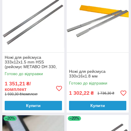
Ножі для рейсмуса
333x12x1.5 mm HSS
(рейсмус METABO DH 330,
DH 316, Dnipro-M KP-330,
Ножі для рейсмуса
Готово до відправки
Интерскол PC-330)
330x16x1.8 мм
1 351,21
Готово до відправки
₴/
комплект
1 302,22
₴
1 736,30 ₴
1 930,30 ₴/комплект
Купити
Купити
–20%
–20%