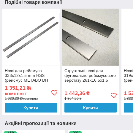
Подібні товари компанії
Ножі для рейсмуса
Стругальні ножі для
Ножі
333x12x1.5 mm HSS
фуговально рейсмусового
319x
(рейсмус METABO DH
верстату 261x16,5x1,5
(ре
330, DH 316, Dnipro-M KP-
HSS-18% (JET JPT-10B)
Ryob
1 351,21
₴/
330, Интерскол PC-330)
JET 707411
340)
1 443,36
1 5
₴
комплект
1 930,30 ₴/комплект
1 804,20 ₴
1 833
Купити
Купити
Акційні пропозиції та новинки