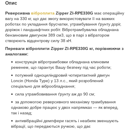
Опис
Реверсивна
віброплита
Zipper ZI-RPE330G
має операційну
вагу на 330 кг, що дає змогу використовувати її на важких
роботах по укладання брусчатки, утрамбування ґрунту доріг,
доріжок і ландшафтних робіт. Вібротрамбувалка обладнана
бензиновим двигуном 389 см3, що в парі з вібратором
створюють відцентрову силу 38 кН.
Переваги віброплити
Zipper ZI-RPE330G
кг, порівнюючи з
аналогами:
конструкція вібротрамбовки обладнана клиновим
ременем, що гарантує Вашу безпеку під час роботи;
потужний одноциліндровий чотиритактний двигун
Loncin (Honda Type) у 13 л.с., який розроблений
спеціально для віброобладнання;
сила утрамбовивання ґрунту аж до 90 см;
за допомогою реверсивного механізму трамбування
однаково добре працює у двох напрямках — як вперед,
так і назад;
антивібраційні демпфери гасять і неабияк зменшують
вібрації, що передаються ручкою, що дає