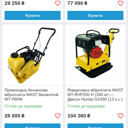
29 250
77 090
₴
₴
Купити
Купити
Прямохідна бензинова
Реверсивна віброплита MAST
віброплита MAST Bautechnik
MT-RVP250-H (260 кг) —
MT-P80W
Двигун Honda GX390 (13 к.с.)
| Глибина 80 см
Готово до відправки
Готово до відправки
26 000
104 360
₴
₴