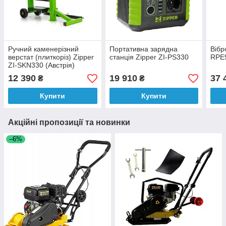
Ручний каменерізний
Портативна зарядна
Вібр
верстат (плиткоріз) Zipper
станція Zipper ZI-PS330
RPE9
ZI-SKN330 (Австрія)
12 390
19 910
37 
₴
₴
Купити
Купити
Акційні пропозиції та новинки
–6%