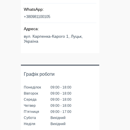
+380981100105
вул. Карпенка-Карого 1, Луцьк,
Україна
Графік роботи
Понеділок
09:00
18:00
Вівторок
09:00
18:00
Середа
09:00
18:00
Четвер
09:00
18:00
Пʼятниця
09:00
17:00
Субота
Вихідний
Неділя
Вихідний