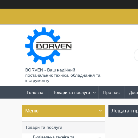
BORVEN - Ваш надійний
постачальник техніки, обладнання та
інструменту
Головна
Товари та послуги
Про нас
Дост
Лещата і п
Товари та послуги
Будівельна техніка та