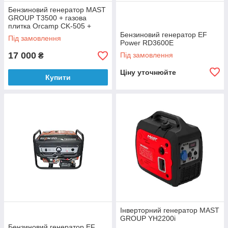
Бензиновий генератор MAST
GROUP Т3500 + газова
плитка Orcamp CK-505 +
електричний обігрівач
Бензиновий генератор EF
Під замовлення
Gardyer HE2000
Power RD3600Е
17 000
Під замовлення
₴
Ціну уточнюйте
Купити
Інверторний генератор MAST
GROUP YH2200i
Бензиновий генератор EF