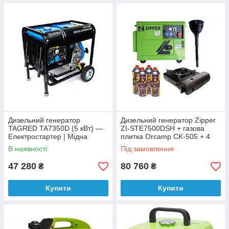
Дизельний генератор
Дизельний генератор Zipper
TAGRED TA7350D (5 кВт) —
ZI-STE7500DSH + газова
Електростартер | Мідна
плитка Orcamp CK-505 + 4
обмотка
газових картриджа 400 мл
В наявності
Під замовлення
47 280
80 760
₴
₴
Купити
Купити