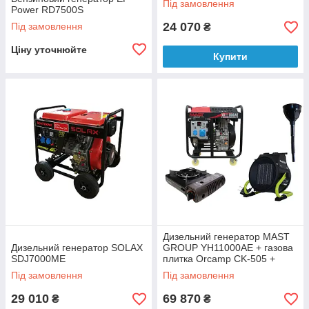
Під замовлення
Power RD7500S
24 070
Під замовлення
₴
Ціну уточнюйте
Купити
Дизельний генератор MAST
Дизельний генератор SOLAX
GROUP YH11000AE + газова
SDJ7000ME
плитка Orcamp CK-505 +
електричний обігрівач
Під замовлення
Під замовлення
Gardyer HE2000
29 010
69 870
₴
₴