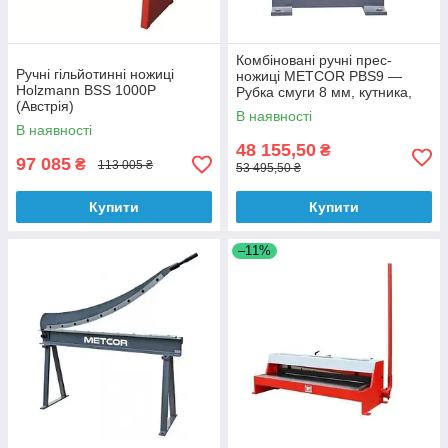
Комбіновані ручні прес-
Ручні гільйотинні ножиці
ножиці METCOR PBS9 —
Holzmann BSS 1000P
Рубка смуги 8 мм, кутника,
(Австрія)
прутка + Пробивання
В наявності
В наявності
48 155,50
₴
97 085
₴
113 005 ₴
53 495,50 ₴
Купити
Купити
–11%