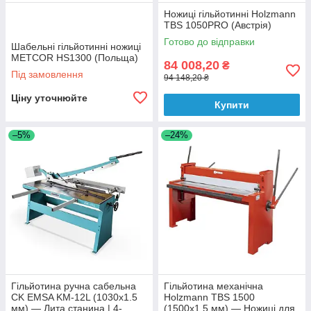
Ножиці гільйотинні Holzmann
TBS 1050PRO (Австрія)
Готово до відправки
Шабельні гільйотинні ножиці
METCOR HS1300 (Польща)
84 008,20
₴
Під замовлення
94 148,20 ₴
Ціну уточнюйте
Купити
–5%
–24%
Гільйотина ручна сабельна
Гільйотина механічна
CK EMSA KM-12L (1030x1.5
Holzmann TBS 1500
мм) — Лита станина | 4-
(1500х1.5 мм) — Ножиці для