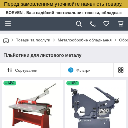
Перед замовленням уточнюйте наявність товару.
BORVEN - Ваш надійний постачальник техніки, обладнання т
Товари та послуги
Металообробне обладнання
Обро
Гільйотини для листового металу
Сортування
0
Фільтри
–14%
–10%