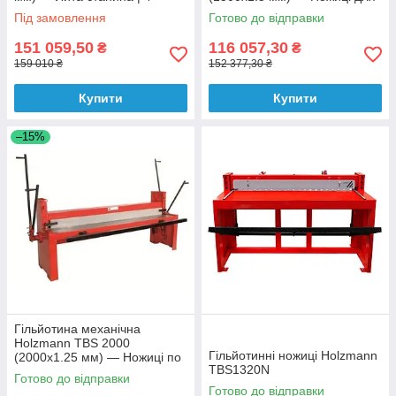
сторонні ножі | Вага 300 кг
металу | Вага 444 кг
Під замовлення
Готово до відправки
151 059,50
116 057,30
₴
₴
159 010 ₴
152 377,30 ₴
Купити
Купити
–15%
Гільйотина механічна
Holzmann TBS 2000
Гільйотинні ножиці Holzmann
(2000х1.25 мм) — Ножиці по
TBS1320N
металу 2 метри | Вага 520 кг
Готово до відправки
Готово до відправки