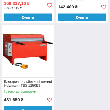
169 327,10
₴
142 400
₴
199 267,10 ₴
Купити
Купити
Електричні гільйотинні ножиці
Holzmann TBS 1250E3
Готово до відправки
431 650
₴